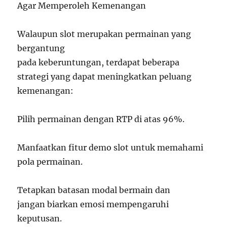
Agar Memperoleh Kemenangan
Walaupun slot merupakan permainan yang
bergantung
pada keberuntungan, terdapat beberapa
strategi yang dapat meningkatkan peluang
kemenangan:
Pilih permainan dengan RTP di atas 96%.
Manfaatkan fitur demo slot untuk memahami
pola permainan.
Tetapkan batasan modal bermain dan
jangan biarkan emosi mempengaruhi
keputusan.