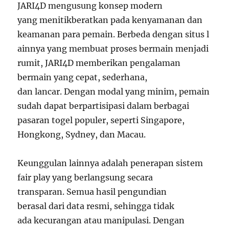
JARI4D mengusung konsep modern
yang menitikberatkan pada kenyamanan dan
keamanan para pemain. Berbeda dengan situs l
ainnya yang membuat proses bermain menjadi
rumit, JARI4D memberikan pengalaman
bermain yang cepat, sederhana,
dan lancar. Dengan modal yang minim, pemain
sudah dapat berpartisipasi dalam berbagai
pasaran togel populer, seperti Singapore,
Hongkong, Sydney, dan Macau.
Keunggulan lainnya adalah penerapan sistem
fair play yang berlangsung secara
transparan. Semua hasil pengundian
berasal dari data resmi, sehingga tidak
ada kecurangan atau manipulasi. Dengan