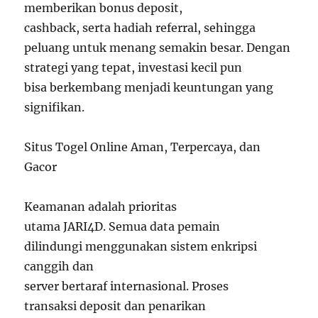
memberikan bonus deposit,
cashback, serta hadiah referral, sehingga
peluang untuk menang semakin besar. Dengan
strategi yang tepat, investasi kecil pun
bisa berkembang menjadi keuntungan yang
signifikan.
Situs Togel Online Aman, Terpercaya, dan
Gacor
Keamanan adalah prioritas
utama JARI4D. Semua data pemain
dilindungi menggunakan sistem enkripsi
canggih dan
server bertaraf internasional. Proses
transaksi deposit dan penarikan