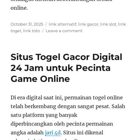
online.
Posted
Tags
October 31, 2025
link alternatif
,
link gacor
,
link slot
,
link
on
on
togel
,
link toto
Leave a comment
Game
Togel
Digital
Situs Togel Gacor Digital
Modal
Mini
24 Jam untuk Pecinta
Dengan
Game Online
Hadiah
Fantastis
Di era digital saat ini, permainan togel online
telah berkembang dengan sangat pesat. Salah
satu platform yang banyak
diperbincangkan oleh pecinta permainan
angka adalah
jari 4d
. Situs ini dikenal