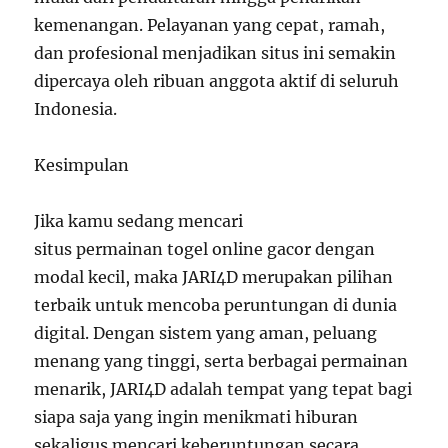
kemenangan. Pelayanan yang cepat, ramah,
dan profesional menjadikan situs ini semakin
dipercaya oleh ribuan anggota aktif di seluruh
Indonesia.
Kesimpulan
Jika kamu sedang mencari
situs permainan togel online gacor dengan
modal kecil, maka JARI4D merupakan pilihan
terbaik untuk mencoba peruntungan di dunia
digital. Dengan sistem yang aman, peluang
menang yang tinggi, serta berbagai permainan
menarik, JARI4D adalah tempat yang tepat bagi
siapa saja yang ingin menikmati hiburan
sekaligus mencari keberuntungan secara