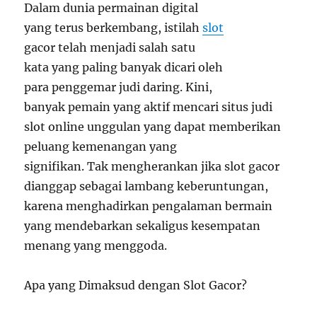
Dalam dunia permainan digital
yang terus berkembang, istilah
slot
gacor telah menjadi salah satu
kata yang paling banyak dicari oleh
para penggemar judi daring. Kini,
banyak pemain yang aktif mencari situs judi
slot online unggulan yang dapat memberikan
peluang kemenangan yang
signifikan. Tak mengherankan jika slot gacor
dianggap sebagai lambang keberuntungan,
karena menghadirkan pengalaman bermain
yang mendebarkan sekaligus kesempatan
menang yang menggoda.
Apa yang Dimaksud dengan Slot Gacor?