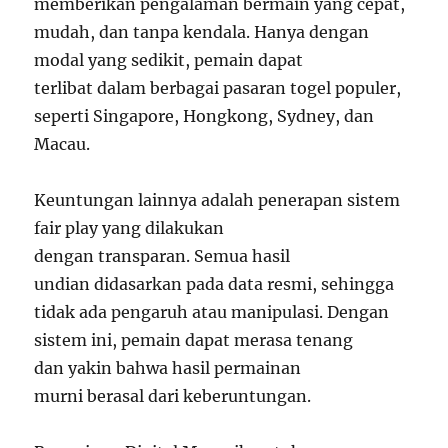
memberikan pengalaman bermain yang cepat,
mudah, dan tanpa kendala. Hanya dengan
modal yang sedikit, pemain dapat
terlibat dalam berbagai pasaran togel populer,
seperti Singapore, Hongkong, Sydney, dan
Macau.
Keuntungan lainnya adalah penerapan sistem
fair play yang dilakukan
dengan transparan. Semua hasil
undian didasarkan pada data resmi, sehingga
tidak ada pengaruh atau manipulasi. Dengan
sistem ini, pemain dapat merasa tenang
dan yakin bahwa hasil permainan
murni berasal dari keberuntungan.