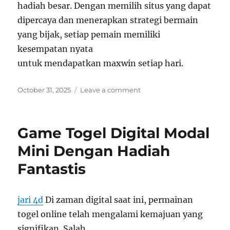
hadiah besar. Dengan memilih situs yang dapat
dipercaya dan menerapkan strategi bermain
yang bijak, setiap pemain memiliki
kesempatan nyata
untuk mendapatkan maxwin setiap hari.
Posted
on
October 31, 2025
Leave a comment
on
Slot
Online
Gacor
Game Togel Digital Modal
Deposit
Murah
Mini Dengan Hadiah
Langsung
Fantastis
Main
jari 4d
Di zaman digital saat ini, permainan
togel online telah mengalami kemajuan yang
signifikan. Salah