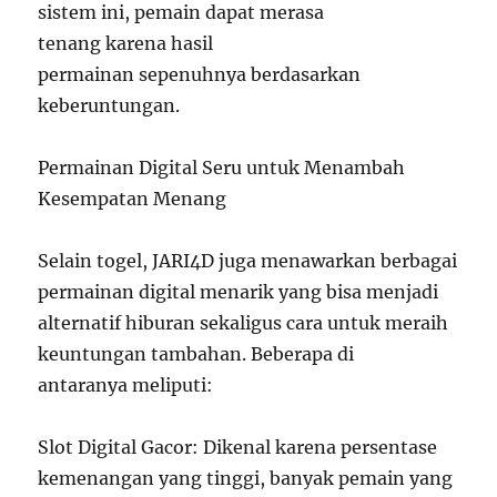
sistem ini, pemain dapat merasa
tenang karena hasil
permainan sepenuhnya berdasarkan
keberuntungan.
Permainan Digital Seru untuk Menambah
Kesempatan Menang
Selain togel, JARI4D juga menawarkan berbagai
permainan digital menarik yang bisa menjadi
alternatif hiburan sekaligus cara untuk meraih
keuntungan tambahan. Beberapa di
antaranya meliputi:
Slot Digital Gacor: Dikenal karena persentase
kemenangan yang tinggi, banyak pemain yang