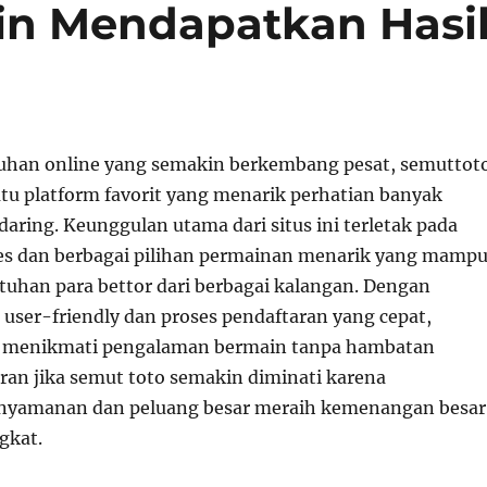
n Mendapatkan Hasi
uhan online yang semakin berkembang pesat, semuttot
atu platform favorit yang menarik perhatian banyak
aring. Keunggulan utama dari situs ini terletak pada
s dan berbagai pilihan permainan menarik yang mamp
han para bettor dari berbagai kalangan. Dengan
user-friendly dan proses pendaftaran yang cepat,
 menikmati pengalaman bermain tanpa hambatan
eran jika semut toto semakin diminati karena
yamanan dan peluang besar meraih kemenangan besar
gkat.