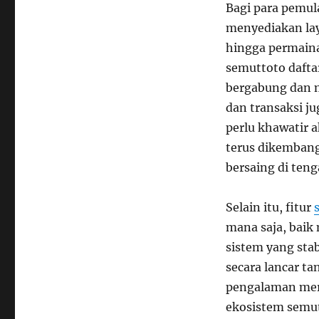
Maksimal
Bagi para pemu
menyediakan lay
hingga permaina
semuttoto daftar
bergabung dan m
dan transaksi j
perlu khawatir a
terus dikemban
bersaing di teng
Selain itu, fitur
mana saja, baik
sistem yang sta
secara lancar 
pengalaman mer
ekosistem semu