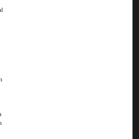
al
n
n
n