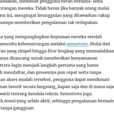
isediakan, membuat pengguna betah berlama-lama
ntungan mereka. Tidak heran jika banyak orang mulai
form ini, mengingat keunggulan yang ditawarkan cukup
ampu memberikan pengalaman tak terlupakan.
a yang mengungkapkan kepuasan mereka setelah
mencoba keberuntungan melalui
semuttoto
. Mulai dari
ran yang simpel hingga fitur lengkap yang memudahka
uanya dirancang untuk memberikan kenyamanan
toto login menjadi langkah pertama yang harus
ah mendaftar, dan prosesnya pun cepat serta tanpa
an akses mudah tersebut, pengguna dapat menikmati
an favorit secara langsung, kapan saja dan di mana saja
watir tentang kendala teknis. Semuttoto juga
k resmi yang selalu aktif, sehingga pengalaman bermai
n tanpa gangguan.