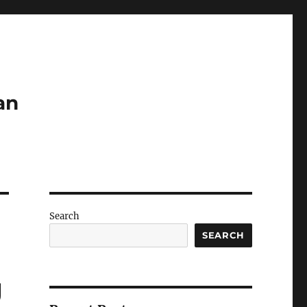
an
Search
SEARCH
g