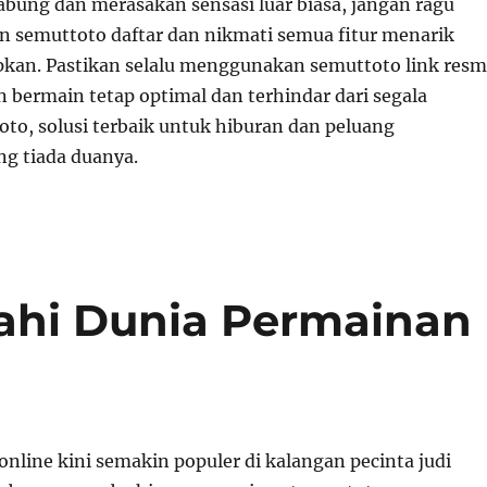
abung dan merasakan sensasi luar biasa, jangan ragu
 semuttoto daftar dan nikmati semua fitur menarik
apkan. Pastikan selalu menggunakan semuttoto link resm
 bermain tetap optimal dan terhindar dari segala
oto, solusi terbaik untuk hiburan dan peluang
g tiada duanya.
ahi Dunia Permainan
nline kini semakin populer di kalangan pecinta judi