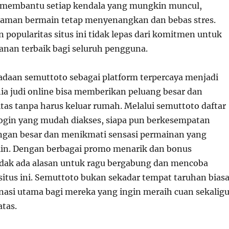
p membantu setiap kendala yang mungkin muncul,
laman bermain tetap menyenangkan dan bebas stres.
 popularitas situs ini tidak lepas dari komitmen untuk
nan terbaik bagi seluruh pengguna.
adaan semuttoto sebagai platform terpercaya menjadi
ia judi online bisa memberikan peluang besar dan
tas tanpa harus keluar rumah. Melalui semuttoto daftar
ogin yang mudah diakses, siapa pun berkesempatan
gan besar dan menikmati sensasi permainan yang
in. Dengan berbagai promo menarik dan bonus
dak ada alasan untuk ragu bergabung dan mencoba
situs ini. Semuttoto bukan sekadar tempat taruhan biasa
nasi utama bagi mereka yang ingin meraih cuan sekalig
atas.