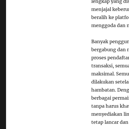
lengkap yang d
Togel
menjajal keberu
Online
Terpercaya
beralih ke plat
yang
menggoda dan m
Mendukung
Permainan
Jangka
Banyak penggun
Panjang
bergabung dan 
proses pendafta
transaksi, sem
maksimal. Semut
dilakukan setel
hambatan. Deng
berbagai permain
tanpa harus kha
menyediakan lin
tetap lancar da