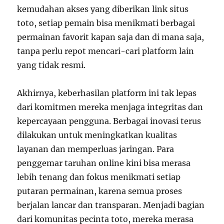
kemudahan akses yang diberikan link situs
toto, setiap pemain bisa menikmati berbagai
permainan favorit kapan saja dan di mana saja,
tanpa perlu repot mencari-cari platform lain
yang tidak resmi.
Akhirnya, keberhasilan platform ini tak lepas
dari komitmen mereka menjaga integritas dan
kepercayaan pengguna. Berbagai inovasi terus
dilakukan untuk meningkatkan kualitas
layanan dan memperluas jaringan. Para
penggemar taruhan online kini bisa merasa
lebih tenang dan fokus menikmati setiap
putaran permainan, karena semua proses
berjalan lancar dan transparan. Menjadi bagian
dari komunitas pecinta toto, mereka merasa