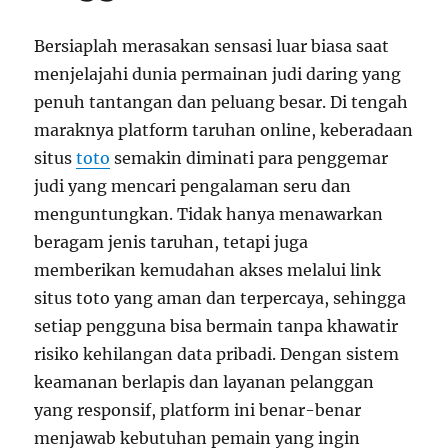
Bersiaplah merasakan sensasi luar biasa saat
menjelajahi dunia permainan judi daring yang
penuh tantangan dan peluang besar. Di tengah
maraknya platform taruhan online, keberadaan
situs
toto
semakin diminati para penggemar
judi yang mencari pengalaman seru dan
menguntungkan. Tidak hanya menawarkan
beragam jenis taruhan, tetapi juga
memberikan kemudahan akses melalui link
situs toto yang aman dan terpercaya, sehingga
setiap pengguna bisa bermain tanpa khawatir
risiko kehilangan data pribadi. Dengan sistem
keamanan berlapis dan layanan pelanggan
yang responsif, platform ini benar-benar
menjawab kebutuhan pemain yang ingin