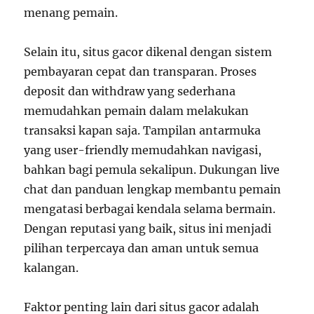
menang pemain.
Selain itu, situs gacor dikenal dengan sistem
pembayaran cepat dan transparan. Proses
deposit dan withdraw yang sederhana
memudahkan pemain dalam melakukan
transaksi kapan saja. Tampilan antarmuka
yang user-friendly memudahkan navigasi,
bahkan bagi pemula sekalipun. Dukungan live
chat dan panduan lengkap membantu pemain
mengatasi berbagai kendala selama bermain.
Dengan reputasi yang baik, situs ini menjadi
pilihan terpercaya dan aman untuk semua
kalangan.
Faktor penting lain dari situs gacor adalah