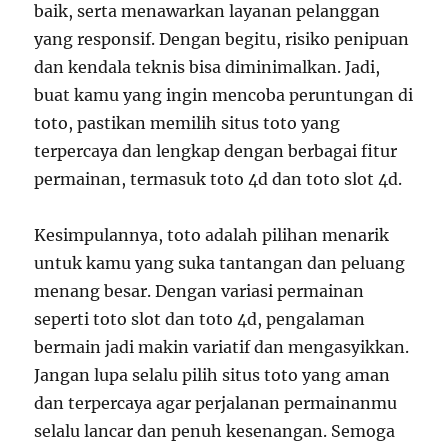
baik, serta menawarkan layanan pelanggan
yang responsif. Dengan begitu, risiko penipuan
dan kendala teknis bisa diminimalkan. Jadi,
buat kamu yang ingin mencoba peruntungan di
toto, pastikan memilih situs toto yang
terpercaya dan lengkap dengan berbagai fitur
permainan, termasuk toto 4d dan toto slot 4d.
Kesimpulannya, toto adalah pilihan menarik
untuk kamu yang suka tantangan dan peluang
menang besar. Dengan variasi permainan
seperti toto slot dan toto 4d, pengalaman
bermain jadi makin variatif dan mengasyikkan.
Jangan lupa selalu pilih situs toto yang aman
dan terpercaya agar perjalanan permainanmu
selalu lancar dan penuh kesenangan. Semoga