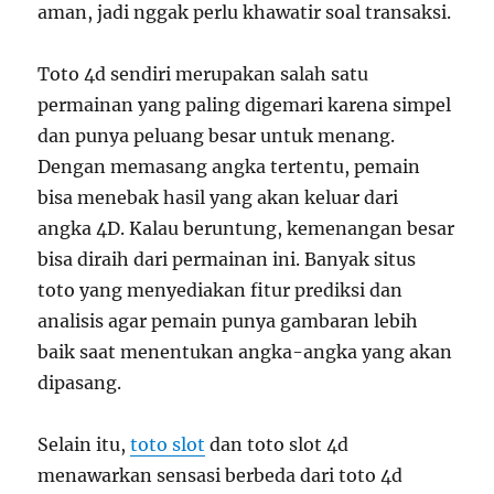
aman, jadi nggak perlu khawatir soal transaksi.
Toto 4d sendiri merupakan salah satu
permainan yang paling digemari karena simpel
dan punya peluang besar untuk menang.
Dengan memasang angka tertentu, pemain
bisa menebak hasil yang akan keluar dari
angka 4D. Kalau beruntung, kemenangan besar
bisa diraih dari permainan ini. Banyak situs
toto yang menyediakan fitur prediksi dan
analisis agar pemain punya gambaran lebih
baik saat menentukan angka-angka yang akan
dipasang.
Selain itu,
toto slot
dan toto slot 4d
menawarkan sensasi berbeda dari toto 4d