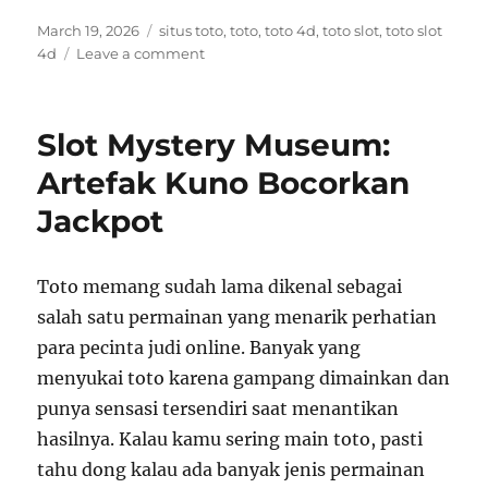
Posted
Tags
March 19, 2026
situs toto
,
toto
,
toto 4d
,
toto slot
,
toto slot
on
on
4d
Leave a comment
Tingkatkan
Peluang
di
Slot Mystery Museum:
Situs
Toto
Artefak Kuno Bocorkan
dengan
Jackpot
Teknik
Ini
Toto memang sudah lama dikenal sebagai
salah satu permainan yang menarik perhatian
para pecinta judi online. Banyak yang
menyukai toto karena gampang dimainkan dan
punya sensasi tersendiri saat menantikan
hasilnya. Kalau kamu sering main toto, pasti
tahu dong kalau ada banyak jenis permainan