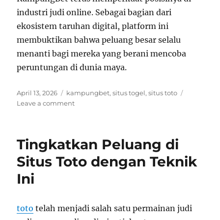
industri judi online. Sebagai bagian dari
ekosistem taruhan digital, platform ini
membuktikan bahwa peluang besar selalu
menanti bagi mereka yang berani mencoba
peruntungan di dunia maya.
Posted
Tags
April 13, 2026
kampungbet
,
situs togel
,
situs toto
on
on
Leave a comment
Strategi
Anti
Rugi
Tingkatkan Peluang di
Bermain
di
Situs Toto dengan Teknik
Situs
Ini
Togel
untuk
Pemula
toto
telah menjadi salah satu permainan judi