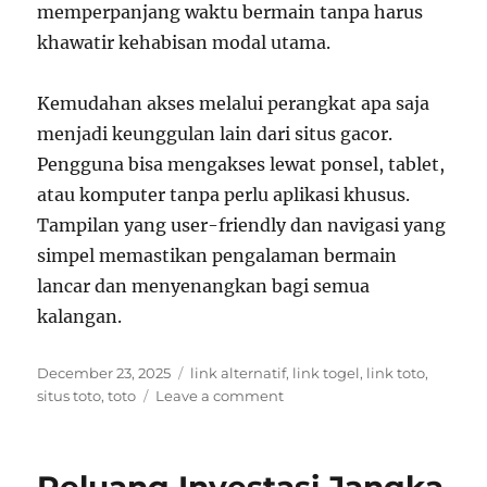
memperpanjang waktu bermain tanpa harus
khawatir kehabisan modal utama.
Kemudahan akses melalui perangkat apa saja
menjadi keunggulan lain dari situs gacor.
Pengguna bisa mengakses lewat ponsel, tablet,
atau komputer tanpa perlu aplikasi khusus.
Tampilan yang user-friendly dan navigasi yang
simpel memastikan pengalaman bermain
lancar dan menyenangkan bagi semua
kalangan.
Posted
Tags
December 23, 2025
link alternatif
,
link togel
,
link toto
,
on
on
situs toto
,
toto
Leave a comment
Fitur
Keamanan
dan
Privasi