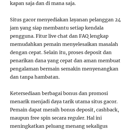
kapan saja dan di mana saja.
Situs gacor menyediakan layanan pelanggan 24
jam yang siap membantu setiap kendala
pengguna. Fitur live chat dan FAQ lengkap
memudahkan pemain menyelesaikan masalah
dengan cepat. Selain itu, proses deposit dan
penarikan dana yang cepat dan aman membuat
pengalaman bermain semakin menyenangkan
dan tanpa hambatan.
Ketersediaan berbagai bonus dan promosi
menarik menjadi daya tarik utama situs gacor.
Pemain dapat meraih bonus deposit, cashback,
maupun free spin secara reguler. Hal ini
meningkatkan peluang menang sekaligus