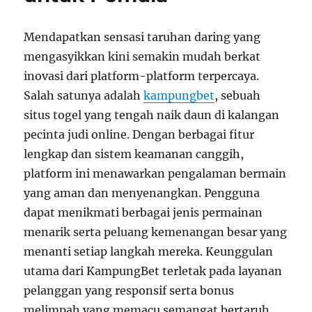
untuk
Profit
Tinggi
Mendapatkan sensasi taruhan daring yang
mengasyikkan kini semakin mudah berkat
inovasi dari platform-platform terpercaya.
Salah satunya adalah
kampungbet
, sebuah
situs togel yang tengah naik daun di kalangan
pecinta judi online. Dengan berbagai fitur
lengkap dan sistem keamanan canggih,
platform ini menawarkan pengalaman bermain
yang aman dan menyenangkan. Pengguna
dapat menikmati berbagai jenis permainan
menarik serta peluang kemenangan besar yang
menanti setiap langkah mereka. Keunggulan
utama dari KampungBet terletak pada layanan
pelanggan yang responsif serta bonus
melimpah yang memacu semangat bertaruh