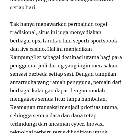
setiap hari.
Tak hanya menawarkan permainan togel
tradisional, situs ini juga menyediakan
berbagai opsi taruhan lain seperti sportsbook
dan live casino. Hal ini menjadikan
KampungBet sebagai destinasi utama bagi para
penggemar judi daring yang ingin merasakan
sensasi berbeda setiap sesi. Dengan tampilan
antarmuka yang ramah pengguna, pemain dari
berbagai kalangan dapat dengan mudah
mengakses semua fitur tanpa hambatan.
Keamanan transaksi menjadi prioritas utama,
sehingga semua data dan dana tetap
terlindungi dari ancaman cyber. Inovasi
teknologi terbaru terus dihadirkan untuk