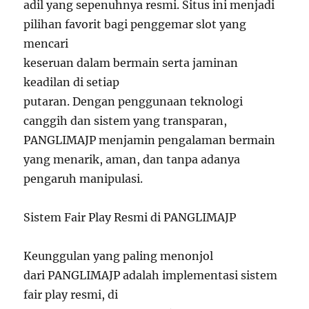
adil yang sepenuhnya resmi. Situs ini menjadi
pilihan favorit bagi penggemar slot yang
mencari
keseruan dalam bermain serta jaminan
keadilan di setiap
putaran. Dengan penggunaan teknologi
canggih dan sistem yang transparan,
PANGLIMAJP menjamin pengalaman bermain
yang menarik, aman, dan tanpa adanya
pengaruh manipulasi.
Sistem Fair Play Resmi di PANGLIMAJP
Keunggulan yang paling menonjol
dari PANGLIMAJP adalah implementasi sistem
fair play resmi, di