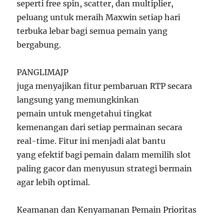
seperti free spin, scatter, dan multiplier,
peluang untuk meraih Maxwin setiap hari
terbuka lebar bagi semua pemain yang
bergabung.
PANGLIMAJP
juga menyajikan fitur pembaruan RTP secara
langsung yang memungkinkan
pemain untuk mengetahui tingkat
kemenangan dari setiap permainan secara
real-time. Fitur ini menjadi alat bantu
yang efektif bagi pemain dalam memilih slot
paling gacor dan menyusun strategi bermain
agar lebih optimal.
Keamanan dan Kenyamanan Pemain Prioritas