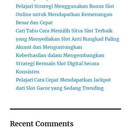
Pelajari Strategi Menggunakan Bonus Slot
Online untuk Mendapatkan Kemenangan
Besar dan Cepat
Cari Tahu Cara Memilih Situs Slot Terbaik
yang Menyediakan Slot Anti Rungkad Paling
Akurat dan Menguntungkan
Keberhasilan dalam Mengembangkan
Strategi Bermain Slot Digital Secara
Konsisten
Pelajari Cara Cepat Mendapatkan Jackpot
dari Slot Gacor yang Sedang Trending
Recent Comments