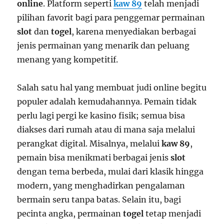
online
. Platform seperti
kaw 89
telah menjadi
pilihan favorit bagi para penggemar permainan
slot
dan
togel
, karena menyediakan berbagai
jenis permainan yang menarik dan peluang
menang yang kompetitif.
Salah satu hal yang membuat judi online begitu
populer adalah kemudahannya. Pemain tidak
perlu lagi pergi ke kasino fisik; semua bisa
diakses dari rumah atau di mana saja melalui
perangkat digital. Misalnya, melalui
kaw 89
,
pemain bisa menikmati berbagai jenis
slot
dengan tema berbeda, mulai dari klasik hingga
modern, yang menghadirkan pengalaman
bermain seru tanpa batas. Selain itu, bagi
pecinta angka, permainan
togel
tetap menjadi