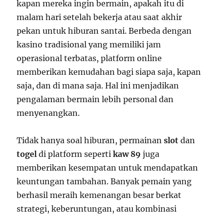
kapan mereka ingin bermain, apakah itu di
malam hari setelah bekerja atau saat akhir
pekan untuk hiburan santai. Berbeda dengan
kasino tradisional yang memiliki jam
operasional terbatas, platform online
memberikan kemudahan bagi siapa saja, kapan
saja, dan di mana saja. Hal ini menjadikan
pengalaman bermain lebih personal dan
menyenangkan.
Tidak hanya soal hiburan, permainan
slot
dan
togel
di platform seperti
kaw 89
juga
memberikan kesempatan untuk mendapatkan
keuntungan tambahan. Banyak pemain yang
berhasil meraih kemenangan besar berkat
strategi, keberuntungan, atau kombinasi