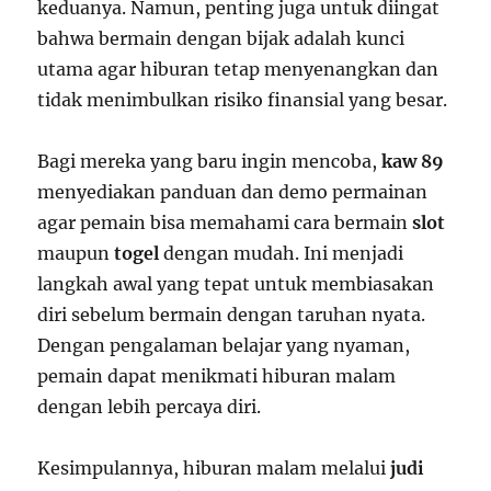
keduanya. Namun, penting juga untuk diingat
bahwa bermain dengan bijak adalah kunci
utama agar hiburan tetap menyenangkan dan
tidak menimbulkan risiko finansial yang besar.
Bagi mereka yang baru ingin mencoba,
kaw 89
menyediakan panduan dan demo permainan
agar pemain bisa memahami cara bermain
slot
maupun
togel
dengan mudah. Ini menjadi
langkah awal yang tepat untuk membiasakan
diri sebelum bermain dengan taruhan nyata.
Dengan pengalaman belajar yang nyaman,
pemain dapat menikmati hiburan malam
dengan lebih percaya diri.
Kesimpulannya, hiburan malam melalui
judi