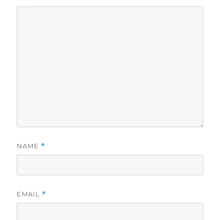
NAME
*
EMAIL
*