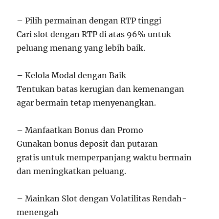
– Pilih permainan dengan RTP tinggi
Cari slot dengan RTP di atas 96% untuk
peluang menang yang lebih baik.
– Kelola Modal dengan Baik
Tentukan batas kerugian dan kemenangan
agar bermain tetap menyenangkan.
– Manfaatkan Bonus dan Promo
Gunakan bonus deposit dan putaran
gratis untuk memperpanjang waktu bermain
dan meningkatkan peluang.
– Mainkan Slot dengan Volatilitas Rendah-
menengah