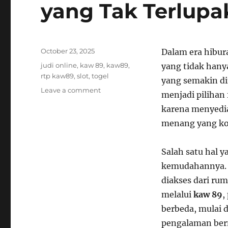
yang Tak Terlup
Posted
October 23, 2025
Dalam era hibur
on
Tags
judi online
,
kaw 89
,
kaw89
,
yang tidak hany
rtp kaw89
,
slot
,
togel
yang semakin di
on
Leave a comment
menjadi pilihan
Menyelami
karena menyedia
Sensasi
Hiburan
menang yang ko
Malam
yang
Salah satu hal 
Tak
Terlupakan
kemudahannya. Pe
diakses dari rum
melalui
kaw 89
,
berbeda, mulai 
pengalaman berma