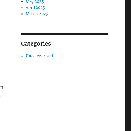
May 2025
April 2025
March 2025
Categories
Uncategorized
an
n