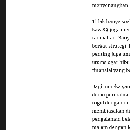
menyenangkan.
Tidak hanya soa
kaw 89
juga me
tambahan. Bany
berkat strategi
penting juga un
utama agar hibu
finansial yang b
Bagi mereka yan
demo permainan
togel
dengan mud
membiasakan di
pengalaman bel
malam dengan le