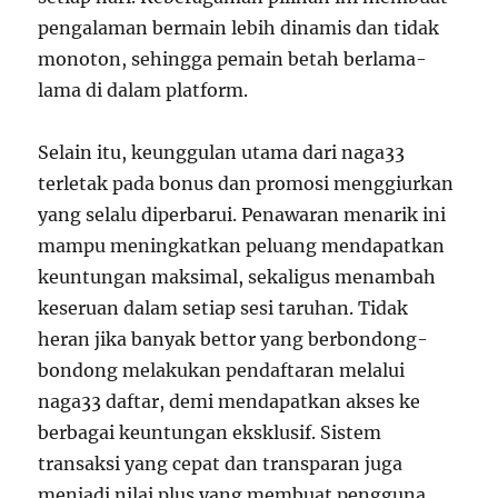
pengalaman bermain lebih dinamis dan tidak
monoton, sehingga pemain betah berlama-
lama di dalam platform.
Selain itu, keunggulan utama dari naga33
terletak pada bonus dan promosi menggiurkan
yang selalu diperbarui. Penawaran menarik ini
mampu meningkatkan peluang mendapatkan
keuntungan maksimal, sekaligus menambah
keseruan dalam setiap sesi taruhan. Tidak
heran jika banyak bettor yang berbondong-
bondong melakukan pendaftaran melalui
naga33 daftar, demi mendapatkan akses ke
berbagai keuntungan eksklusif. Sistem
transaksi yang cepat dan transparan juga
menjadi nilai plus yang membuat pengguna