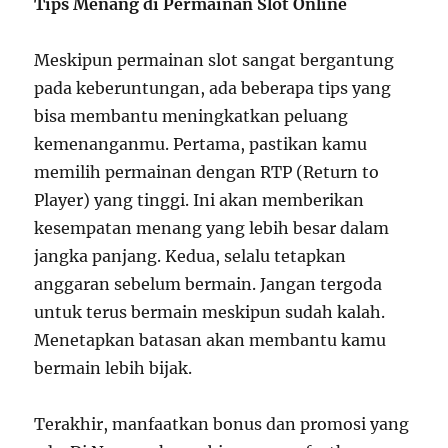
Tips Menang di Permainan Slot Online
Meskipun permainan slot sangat bergantung
pada keberuntungan, ada beberapa tips yang
bisa membantu meningkatkan peluang
kemenanganmu. Pertama, pastikan kamu
memilih permainan dengan RTP (Return to
Player) yang tinggi. Ini akan memberikan
kesempatan menang yang lebih besar dalam
jangka panjang. Kedua, selalu tetapkan
anggaran sebelum bermain. Jangan tergoda
untuk terus bermain meskipun sudah kalah.
Menetapkan batasan akan membantu kamu
bermain lebih bijak.
Terakhir, manfaatkan bonus dan promosi yang