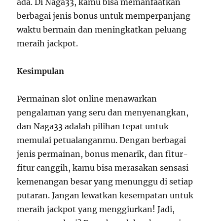
ada. Di Naga33, kamu bisa memanfaatkan
berbagai jenis bonus untuk memperpanjang
waktu bermain dan meningkatkan peluang
meraih jackpot.
Kesimpulan
Permainan slot online menawarkan
pengalaman yang seru dan menyenangkan,
dan Naga33 adalah pilihan tepat untuk
memulai petualanganmu. Dengan berbagai
jenis permainan, bonus menarik, dan fitur-
fitur canggih, kamu bisa merasakan sensasi
kemenangan besar yang menunggu di setiap
putaran. Jangan lewatkan kesempatan untuk
meraih jackpot yang menggiurkan! Jadi,