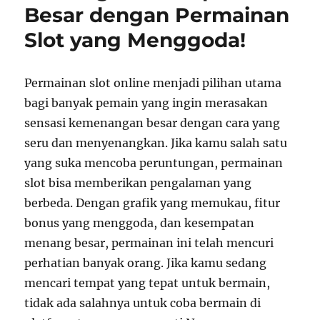
Bonus
Besar dengan Permainan
Lengkap
Slot yang Menggoda!
Permainan slot online menjadi pilihan utama
bagi banyak pemain yang ingin merasakan
sensasi kemenangan besar dengan cara yang
seru dan menyenangkan. Jika kamu salah satu
yang suka mencoba peruntungan, permainan
slot bisa memberikan pengalaman yang
berbeda. Dengan grafik yang memukau, fitur
bonus yang menggoda, dan kesempatan
menang besar, permainan ini telah mencuri
perhatian banyak orang. Jika kamu sedang
mencari tempat yang tepat untuk bermain,
tidak ada salahnya untuk coba bermain di