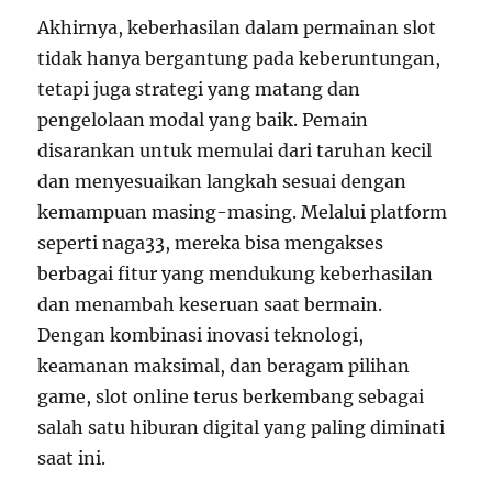
Akhirnya, keberhasilan dalam permainan slot
tidak hanya bergantung pada keberuntungan,
tetapi juga strategi yang matang dan
pengelolaan modal yang baik. Pemain
disarankan untuk memulai dari taruhan kecil
dan menyesuaikan langkah sesuai dengan
kemampuan masing-masing. Melalui platform
seperti naga33, mereka bisa mengakses
berbagai fitur yang mendukung keberhasilan
dan menambah keseruan saat bermain.
Dengan kombinasi inovasi teknologi,
keamanan maksimal, dan beragam pilihan
game, slot online terus berkembang sebagai
salah satu hiburan digital yang paling diminati
saat ini.