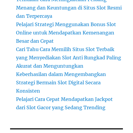
Menang dan Keuntungan di Situs Slot Resmi
dan Terpercaya
Pelajari Strategi Menggunakan Bonus Slot
Online untuk Mendapatkan Kemenangan
Besar dan Cepat
Cari Tahu Cara Memilih Situs Slot Terbaik
yang Menyediakan Slot Anti Rungkad Paling
Akurat dan Menguntungkan
Keberhasilan dalam Mengembangkan
Strategi Bermain Slot Digital Secara
Konsisten
Pelajari Cara Cepat Mendapatkan Jackpot
dari Slot Gacor yang Sedang Trending