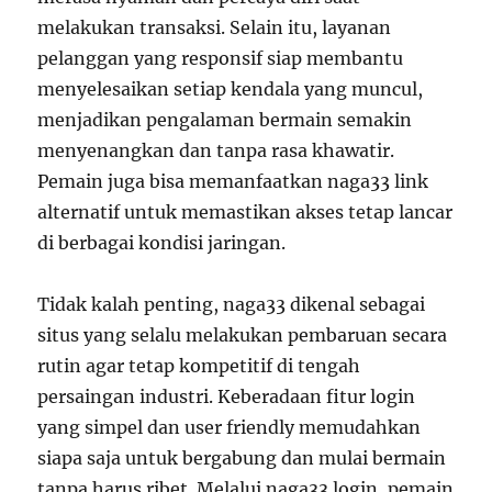
melakukan transaksi. Selain itu, layanan
pelanggan yang responsif siap membantu
menyelesaikan setiap kendala yang muncul,
menjadikan pengalaman bermain semakin
menyenangkan dan tanpa rasa khawatir.
Pemain juga bisa memanfaatkan naga33 link
alternatif untuk memastikan akses tetap lancar
di berbagai kondisi jaringan.
Tidak kalah penting, naga33 dikenal sebagai
situs yang selalu melakukan pembaruan secara
rutin agar tetap kompetitif di tengah
persaingan industri. Keberadaan fitur login
yang simpel dan user friendly memudahkan
siapa saja untuk bergabung dan mulai bermain
tanpa harus ribet. Melalui naga33 login, pemain