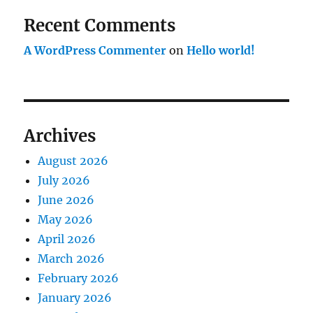
Recent Comments
A WordPress Commenter
on
Hello world!
Archives
August 2026
July 2026
June 2026
May 2026
April 2026
March 2026
February 2026
January 2026