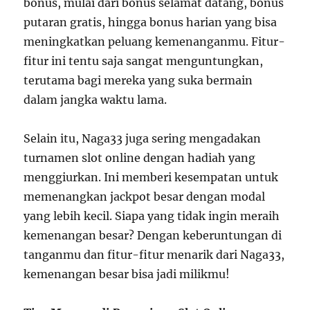
bonus, mulai dari bonus selamat datang, bonus
putaran gratis, hingga bonus harian yang bisa
meningkatkan peluang kemenanganmu. Fitur-
fitur ini tentu saja sangat menguntungkan,
terutama bagi mereka yang suka bermain
dalam jangka waktu lama.
Selain itu, Naga33 juga sering mengadakan
turnamen slot online dengan hadiah yang
menggiurkan. Ini memberi kesempatan untuk
memenangkan jackpot besar dengan modal
yang lebih kecil. Siapa yang tidak ingin meraih
kemenangan besar? Dengan keberuntungan di
tanganmu dan fitur-fitur menarik dari Naga33,
kemenangan besar bisa jadi milikmu!