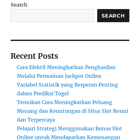
Bonus
Search
Lengkap
SEARCH
Recent Posts
Cara Efektif Meningkatkan Penghasilan
Melalui Permainan Jackpot Online
Variabel Statistik yang Berperan Penting
dalam Prediksi Togel
Temukan Cara Meningkatkan Peluang
Menang dan Keuntungan di Situs Slot Resmi
dan Terpercaya
Pelajari Strategi Menggunakan Bonus Slot
Online untuk Mendapatkan Kemenangan