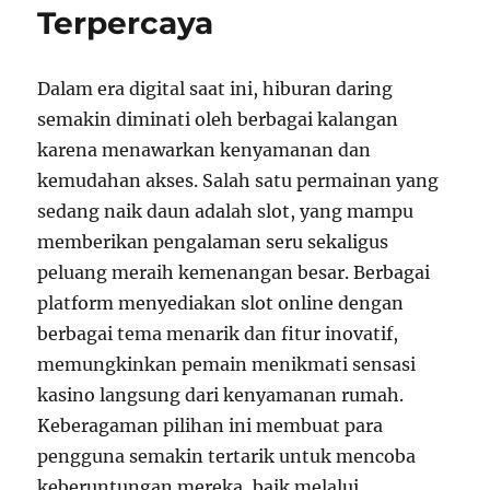
Terpercaya
Dalam era digital saat ini, hiburan daring
semakin diminati oleh berbagai kalangan
karena menawarkan kenyamanan dan
kemudahan akses. Salah satu permainan yang
sedang naik daun adalah slot, yang mampu
memberikan pengalaman seru sekaligus
peluang meraih kemenangan besar. Berbagai
platform menyediakan slot online dengan
berbagai tema menarik dan fitur inovatif,
memungkinkan pemain menikmati sensasi
kasino langsung dari kenyamanan rumah.
Keberagaman pilihan ini membuat para
pengguna semakin tertarik untuk mencoba
keberuntungan mereka, baik melalui