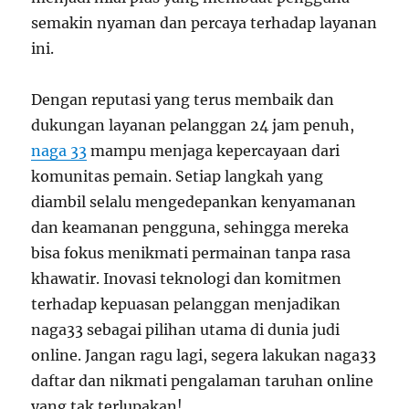
semakin nyaman dan percaya terhadap layanan
ini.
Dengan reputasi yang terus membaik dan
dukungan layanan pelanggan 24 jam penuh,
naga 33
mampu menjaga kepercayaan dari
komunitas pemain. Setiap langkah yang
diambil selalu mengedepankan kenyamanan
dan keamanan pengguna, sehingga mereka
bisa fokus menikmati permainan tanpa rasa
khawatir. Inovasi teknologi dan komitmen
terhadap kepuasan pelanggan menjadikan
naga33 sebagai pilihan utama di dunia judi
online. Jangan ragu lagi, segera lakukan naga33
daftar dan nikmati pengalaman taruhan online
yang tak terlupakan!