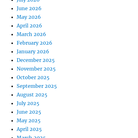
June 2026
May 2026
April 2026
March 2026
February 2026
January 2026
December 2025
November 2025
October 2025
September 2025
August 2025
July 2025
June 2025
May 2025
April 2025
March 2025