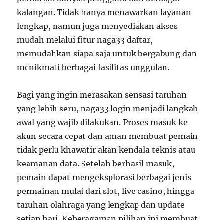
kalangan. Tidak hanya menawarkan layanan
lengkap, namun juga menyediakan akses
mudah melalui fitur naga33 daftar,
memudahkan siapa saja untuk bergabung dan
menikmati berbagai fasilitas unggulan.
Bagi yang ingin merasakan sensasi taruhan
yang lebih seru, naga33 login menjadi langkah
awal yang wajib dilakukan. Proses masuk ke
akun secara cepat dan aman membuat pemain
tidak perlu khawatir akan kendala teknis atau
keamanan data. Setelah berhasil masuk,
pemain dapat mengeksplorasi berbagai jenis
permainan mulai dari slot, live casino, hingga
taruhan olahraga yang lengkap dan update
setiap hari. Keberagaman pilihan ini membuat