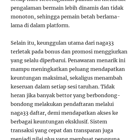
pengalaman bermain lebih dinamis dan tidak
monoton, sehingga pemain betah berlama-
lama di dalam platform.
Selain itu, keunggulan utama dari naga33
terletak pada bonus dan promosi menggiurkan
yang selalu diperbarui. Penawaran menarik ini
mampu meningkatkan peluang mendapatkan
keuntungan maksimal, sekaligus menambah
keseruan dalam setiap sesi taruhan. Tidak
heran jika banyak bettor yang berbondong-
bondong melakukan pendaftaran melalui
naga33 daftar, demi mendapatkan akses ke
berbagai keuntungan eksklusif. Sistem
transaksi yang cepat dan transparan juga
menjadi nilai plus yang membuat pengguna