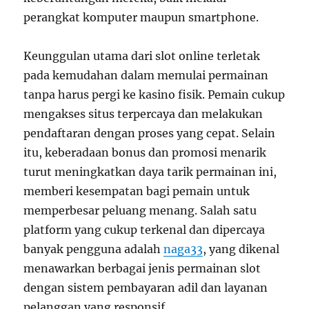
perangkat komputer maupun smartphone.
Keunggulan utama dari slot online terletak
pada kemudahan dalam memulai permainan
tanpa harus pergi ke kasino fisik. Pemain cukup
mengakses situs terpercaya dan melakukan
pendaftaran dengan proses yang cepat. Selain
itu, keberadaan bonus dan promosi menarik
turut meningkatkan daya tarik permainan ini,
memberi kesempatan bagi pemain untuk
memperbesar peluang menang. Salah satu
platform yang cukup terkenal dan dipercaya
banyak pengguna adalah
naga33
, yang dikenal
menawarkan berbagai jenis permainan slot
dengan sistem pembayaran adil dan layanan
pelanggan yang responsif.