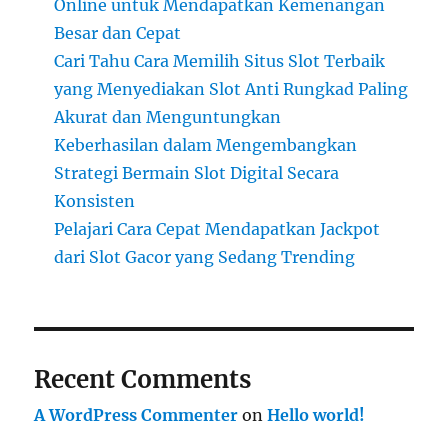
Online untuk Mendapatkan Kemenangan
Besar dan Cepat
Cari Tahu Cara Memilih Situs Slot Terbaik
yang Menyediakan Slot Anti Rungkad Paling
Akurat dan Menguntungkan
Keberhasilan dalam Mengembangkan
Strategi Bermain Slot Digital Secara
Konsisten
Pelajari Cara Cepat Mendapatkan Jackpot
dari Slot Gacor yang Sedang Trending
Recent Comments
A WordPress Commenter
on
Hello world!