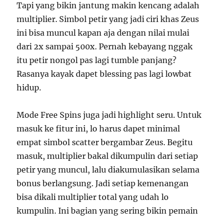
Tapi yang bikin jantung makin kencang adalah
multiplier. Simbol petir yang jadi ciri khas Zeus
ini bisa muncul kapan aja dengan nilai mulai
dari 2x sampai 500x. Pernah kebayang nggak
itu petir nongol pas lagi tumble panjang?
Rasanya kayak dapet blessing pas lagi lowbat
hidup.
Mode Free Spins juga jadi highlight seru. Untuk
masuk ke fitur ini, lo harus dapet minimal
empat simbol scatter bergambar Zeus. Begitu
masuk, multiplier bakal dikumpulin dari setiap
petir yang muncul, lalu diakumulasikan selama
bonus berlangsung. Jadi setiap kemenangan
bisa dikali multiplier total yang udah lo
kumpulin. Ini bagian yang sering bikin pemain