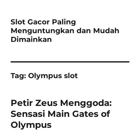
Slot Gacor Paling
Menguntungkan dan Mudah
Dimainkan
Tag:
Olympus slot
Petir Zeus Menggoda:
Sensasi Main Gates of
Olympus