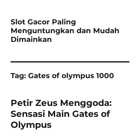
Slot Gacor Paling
Menguntungkan dan Mudah
Dimainkan
Tag:
Gates of olympus 1000
Petir Zeus Menggoda:
Sensasi Main Gates of
Olympus