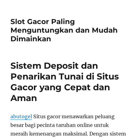
Slot Gacor Paling
Menguntungkan dan Mudah
Dimainkan
Sistem Deposit dan
Penarikan Tunai di Situs
Gacor yang Cepat dan
Aman
abutogel
Situs gacor menawarkan peluang
besar bagi pecinta taruhan online untuk
meraih kemenangan maksimal. Dengan sistem