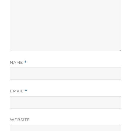
NAME
*
EMAIL
*
WEBSITE