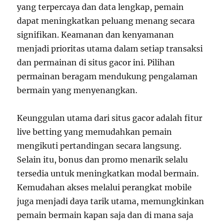
yang terpercaya dan data lengkap, pemain
dapat meningkatkan peluang menang secara
signifikan. Keamanan dan kenyamanan
menjadi prioritas utama dalam setiap transaksi
dan permainan di situs gacor ini. Pilihan
permainan beragam mendukung pengalaman
bermain yang menyenangkan.
Keunggulan utama dari situs gacor adalah fitur
live betting yang memudahkan pemain
mengikuti pertandingan secara langsung.
Selain itu, bonus dan promo menarik selalu
tersedia untuk meningkatkan modal bermain.
Kemudahan akses melalui perangkat mobile
juga menjadi daya tarik utama, memungkinkan
pemain bermain kapan saja dan di mana saja