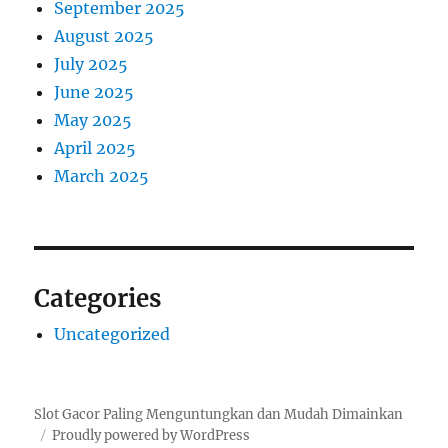
September 2025
August 2025
July 2025
June 2025
May 2025
April 2025
March 2025
Categories
Uncategorized
Slot Gacor Paling Menguntungkan dan Mudah Dimainkan
Proudly powered by WordPress