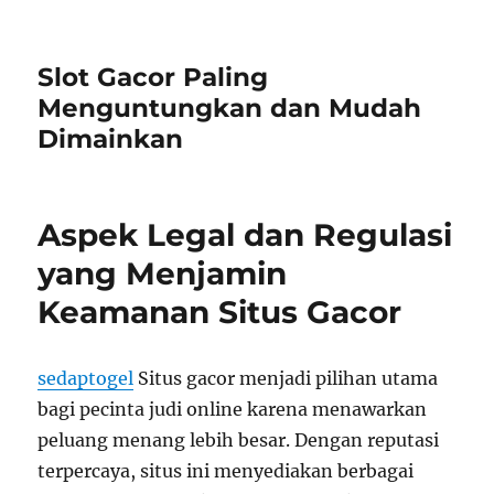
Slot Gacor Paling
Menguntungkan dan Mudah
Dimainkan
Aspek Legal dan Regulasi
yang Menjamin
Keamanan Situs Gacor
sedaptogel
Situs gacor menjadi pilihan utama
bagi pecinta judi online karena menawarkan
peluang menang lebih besar. Dengan reputasi
terpercaya, situs ini menyediakan berbagai