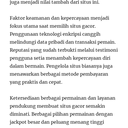
juga menjadi nilai tambah dari situs ini.
Faktor keamanan dan kepercayaan menjadi
fokus utama saat memilih situs gacor.
Penggunaan teknologi enkripsi canggih
melindungi data pribadi dan transaksi pemain.
Reputasi yang sudah terbukti melalui testimoni
pengguna setia menambah kepercayaan diri
dalam bermain. Pengelola situs biasanya juga
menawarkan berbagai metode pembayaran
yang praktis dan cepat.
Ketersediaan berbagai permainan dan layanan
pendukung membuat situs gacor semakin
diminati. Berbagai pilihan permainan dengan
jackpot besar dan peluang menang tinggi