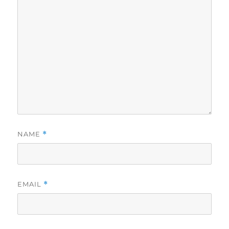
NAME
*
EMAIL
*