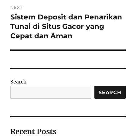
NEXT
Sistem Deposit dan Penarikan
Next
post:
Tunai di Situs Gacor yang
Cepat dan Aman
Search
SEARCH
Recent Posts