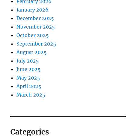
February 2026
January 2026
December 2025
November 2025
October 2025
September 2025
August 2025
July 2025
June 2025
May 2025
April 2025
March 2025
Categories