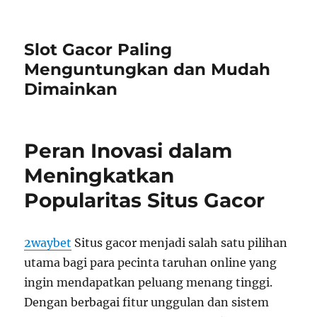
Slot Gacor Paling
Menguntungkan dan Mudah
Dimainkan
Peran Inovasi dalam
Meningkatkan
Popularitas Situs Gacor
2waybet
Situs gacor menjadi salah satu pilihan
utama bagi para pecinta taruhan online yang
ingin mendapatkan peluang menang tinggi.
Dengan berbagai fitur unggulan dan sistem