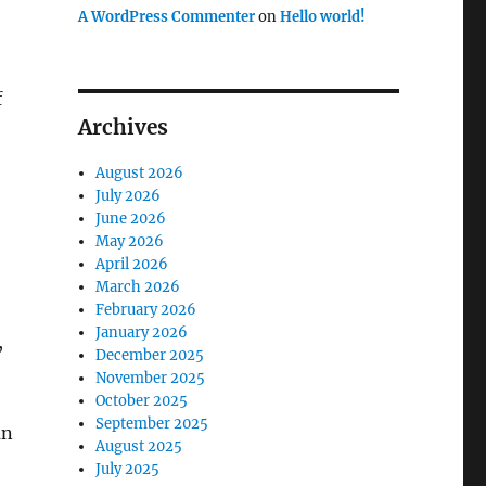
A WordPress Commenter
on
Hello world!
f
Archives
August 2026
July 2026
June 2026
May 2026
April 2026
March 2026
February 2026
January 2026
,
December 2025
November 2025
October 2025
September 2025
an
August 2025
July 2025