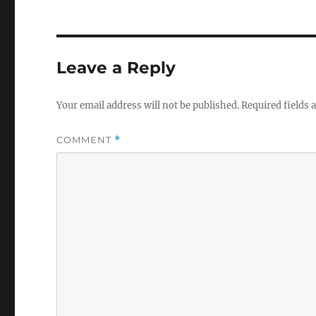
Leave a Reply
Your email address will not be published.
Required fields
COMMENT
*