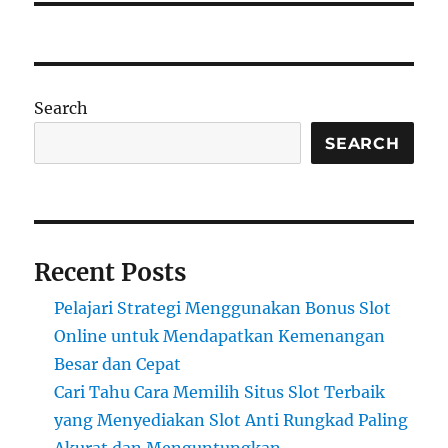
Search
SEARCH
Recent Posts
Pelajari Strategi Menggunakan Bonus Slot
Online untuk Mendapatkan Kemenangan
Besar dan Cepat
Cari Tahu Cara Memilih Situs Slot Terbaik
yang Menyediakan Slot Anti Rungkad Paling