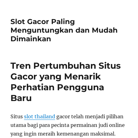
Slot Gacor Paling
Menguntungkan dan Mudah
Dimainkan
Tren Pertumbuhan Situs
Gacor yang Menarik
Perhatian Pengguna
Baru
Situs
slot thailand
gacor telah menjadi pilihan
utama bagi para pecinta permainan judi online
yang ingin meraih kemenangan maksimal.