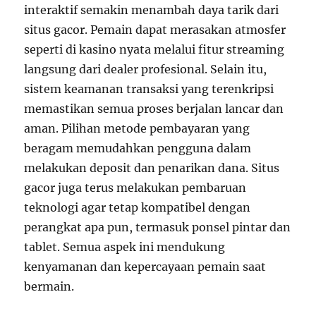
interaktif semakin menambah daya tarik dari
situs gacor. Pemain dapat merasakan atmosfer
seperti di kasino nyata melalui fitur streaming
langsung dari dealer profesional. Selain itu,
sistem keamanan transaksi yang terenkripsi
memastikan semua proses berjalan lancar dan
aman. Pilihan metode pembayaran yang
beragam memudahkan pengguna dalam
melakukan deposit dan penarikan dana. Situs
gacor juga terus melakukan pembaruan
teknologi agar tetap kompatibel dengan
perangkat apa pun, termasuk ponsel pintar dan
tablet. Semua aspek ini mendukung
kenyamanan dan kepercayaan pemain saat
bermain.