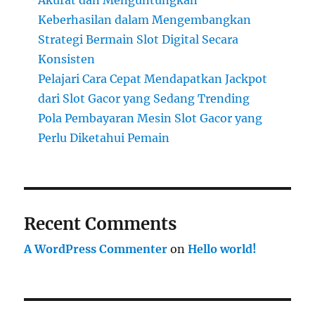
Akurat dan Menguntungkan
Keberhasilan dalam Mengembangkan
Strategi Bermain Slot Digital Secara
Konsisten
Pelajari Cara Cepat Mendapatkan Jackpot
dari Slot Gacor yang Sedang Trending
Pola Pembayaran Mesin Slot Gacor yang
Perlu Diketahui Pemain
Recent Comments
A WordPress Commenter
on
Hello world!