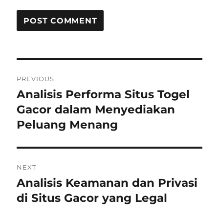
Post
PREVIOUS
navigation
Analisis Performa Situs Togel
Previous
post:
Gacor dalam Menyediakan
Peluang Menang
NEXT
Analisis Keamanan dan Privasi
Next
post:
di Situs Gacor yang Legal