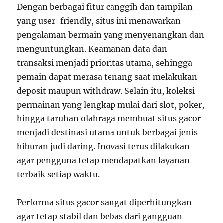
Dengan berbagai fitur canggih dan tampilan
yang user-friendly, situs ini menawarkan
pengalaman bermain yang menyenangkan dan
menguntungkan. Keamanan data dan
transaksi menjadi prioritas utama, sehingga
pemain dapat merasa tenang saat melakukan
deposit maupun withdraw. Selain itu, koleksi
permainan yang lengkap mulai dari slot, poker,
hingga taruhan olahraga membuat situs gacor
menjadi destinasi utama untuk berbagai jenis
hiburan judi daring. Inovasi terus dilakukan
agar pengguna tetap mendapatkan layanan
terbaik setiap waktu.
Performa situs gacor sangat diperhitungkan
agar tetap stabil dan bebas dari gangguan