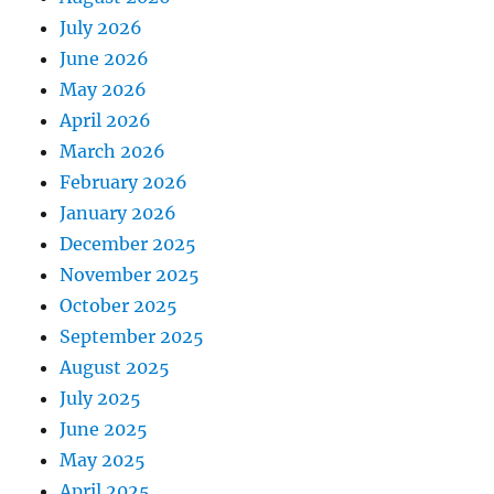
July 2026
June 2026
May 2026
April 2026
March 2026
February 2026
January 2026
December 2025
November 2025
October 2025
September 2025
August 2025
July 2025
June 2025
May 2025
April 2025