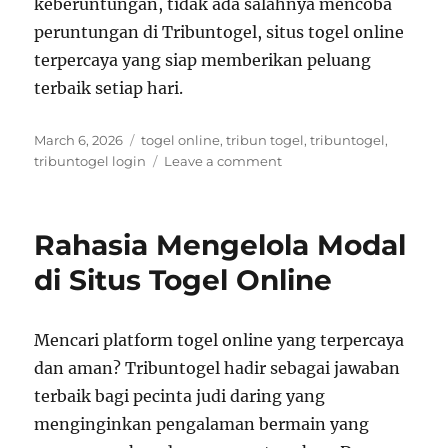
keberuntungan, tidak ada salahnya mencoba
peruntungan di Tribuntogel, situs togel online
terpercaya yang siap memberikan peluang
terbaik setiap hari.
Posted
Tags
March 6, 2026
togel online
,
tribun togel
,
tribuntogel
,
on
on
tribuntogel login
Leave a comment
Cara
Cepat
Menang
Rahasia Mengelola Modal
Togel
Online
di Situs Togel Online
dan
Dapatkan
Keuntungan
Mencari platform togel online yang terpercaya
Maksimal
dan aman? Tribuntogel hadir sebagai jawaban
terbaik bagi pecinta judi daring yang
menginginkan pengalaman bermain yang