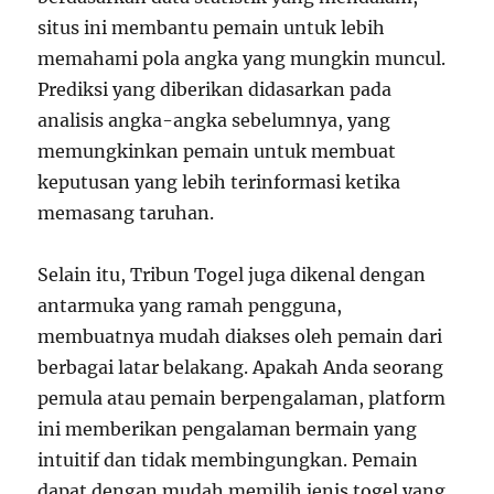
situs ini membantu pemain untuk lebih
memahami pola angka yang mungkin muncul.
Prediksi yang diberikan didasarkan pada
analisis angka-angka sebelumnya, yang
memungkinkan pemain untuk membuat
keputusan yang lebih terinformasi ketika
memasang taruhan.
Selain itu, Tribun Togel juga dikenal dengan
antarmuka yang ramah pengguna,
membuatnya mudah diakses oleh pemain dari
berbagai latar belakang. Apakah Anda seorang
pemula atau pemain berpengalaman, platform
ini memberikan pengalaman bermain yang
intuitif dan tidak membingungkan. Pemain
dapat dengan mudah memilih jenis togel yang