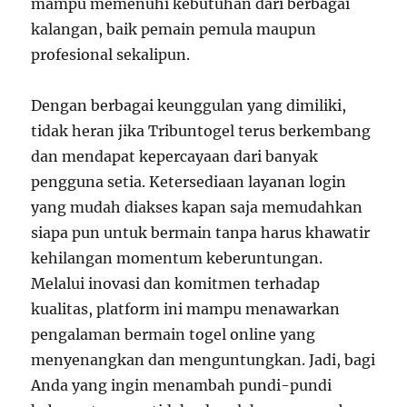
mampu memenuhi kebutuhan dari berbagai
kalangan, baik pemain pemula maupun
profesional sekalipun.
Dengan berbagai keunggulan yang dimiliki,
tidak heran jika Tribuntogel terus berkembang
dan mendapat kepercayaan dari banyak
pengguna setia. Ketersediaan layanan login
yang mudah diakses kapan saja memudahkan
siapa pun untuk bermain tanpa harus khawatir
kehilangan momentum keberuntungan.
Melalui inovasi dan komitmen terhadap
kualitas, platform ini mampu menawarkan
pengalaman bermain togel online yang
menyenangkan dan menguntungkan. Jadi, bagi
Anda yang ingin menambah pundi-pundi