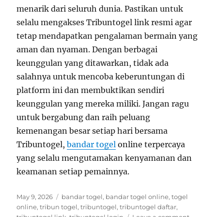
menarik dari seluruh dunia. Pastikan untuk
selalu mengakses Tribuntogel link resmi agar
tetap mendapatkan pengalaman bermain yang
aman dan nyaman. Dengan berbagai
keunggulan yang ditawarkan, tidak ada
salahnya untuk mencoba keberuntungan di
platform ini dan membuktikan sendiri
keunggulan yang mereka miliki. Jangan ragu
untuk bergabung dan raih peluang
kemenangan besar setiap hari bersama
Tribuntogel,
bandar togel
online terpercaya
yang selalu mengutamakan kenyamanan dan
keamanan setiap pemainnya.
Posted
Tags
May 9, 2026
bandar togel
,
bandar togel online
,
togel
on
online
,
tribun togel
,
tribuntogel
,
tribuntogel daftar
,
on