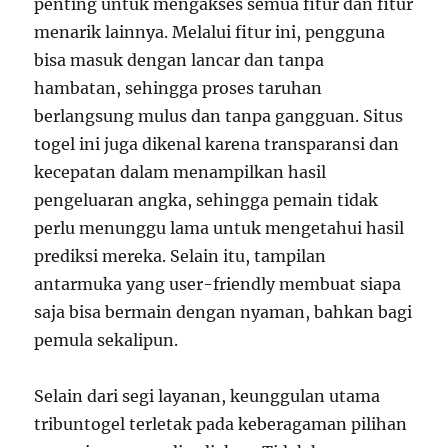
penting untuk mengakses semua fitur dan fitur
menarik lainnya. Melalui fitur ini, pengguna
bisa masuk dengan lancar dan tanpa
hambatan, sehingga proses taruhan
berlangsung mulus dan tanpa gangguan. Situs
togel ini juga dikenal karena transparansi dan
kecepatan dalam menampilkan hasil
pengeluaran angka, sehingga pemain tidak
perlu menunggu lama untuk mengetahui hasil
prediksi mereka. Selain itu, tampilan
antarmuka yang user-friendly membuat siapa
saja bisa bermain dengan nyaman, bahkan bagi
pemula sekalipun.
Selain dari segi layanan, keunggulan utama
tribuntogel terletak pada keberagaman pilihan