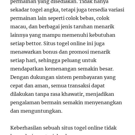
permainan yang disediakan. Tidak hanya
sekadar togel angka, tetapi juga tersedia variasi
permainan lain seperti colok bebas, colok
macau, dan berbagai jenis taruhan menarik
lainnya yang mampu memenuhi kebutuhan
setiap bettor. Situs togel online ini juga
menawarkan bonus dan promosi menarik
setiap hari, sehingga peluang untuk
mendapatkan kemenangan semakin besar.
Dengan dukungan sistem pembayaran yang
cepat dan aman, semua transaksi dapat
dilakukan tanpa rasa khawatir, menjadikan
pengalaman bermain semakin menyenangkan
dan menguntungkan.
Keberhasilan sebuah situs togel online tidak