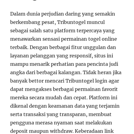
Dalam dunia perjudian daring yang semakin
berkembang pesat, Tribuntogel muncul
sebagai salah satu platform terpercaya yang
menawarkan sensasi permainan togel online
terbaik. Dengan berbagai fitur unggulan dan
layanan pelanggan yang responsif, situs ini
mampu menarik perhatian para pencinta judi
angka dari berbagai kalangan. Tidak heran jika
banyak bettor mencari Tribuntogel login agar
dapat mengakses berbagai permainan favorit
mereka secara mudah dan cepat. Platform ini
dikenal dengan keamanan data yang terjamin
serta transaksi yang transparan, membuat
pengguna merasa nyaman saat melakukan
deposit maupun withdraw. Keberadaan link