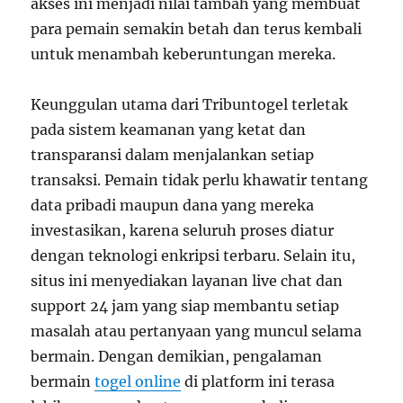
akses ini menjadi nilai tambah yang membuat
para pemain semakin betah dan terus kembali
untuk menambah keberuntungan mereka.
Keunggulan utama dari Tribuntogel terletak
pada sistem keamanan yang ketat dan
transparansi dalam menjalankan setiap
transaksi. Pemain tidak perlu khawatir tentang
data pribadi maupun dana yang mereka
investasikan, karena seluruh proses diatur
dengan teknologi enkripsi terbaru. Selain itu,
situs ini menyediakan layanan live chat dan
support 24 jam yang siap membantu setiap
masalah atau pertanyaan yang muncul selama
bermain. Dengan demikian, pengalaman
bermain
togel online
di platform ini terasa