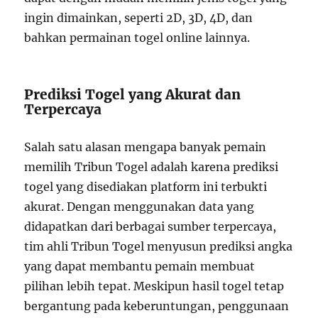
ingin dimainkan, seperti 2D, 3D, 4D, dan
bahkan permainan togel online lainnya.
Prediksi Togel yang Akurat dan
Terpercaya
Salah satu alasan mengapa banyak pemain
memilih Tribun Togel adalah karena prediksi
togel yang disediakan platform ini terbukti
akurat. Dengan menggunakan data yang
didapatkan dari berbagai sumber terpercaya,
tim ahli Tribun Togel menyusun prediksi angka
yang dapat membantu pemain membuat
pilihan lebih tepat. Meskipun hasil togel tetap
bergantung pada keberuntungan, penggunaan