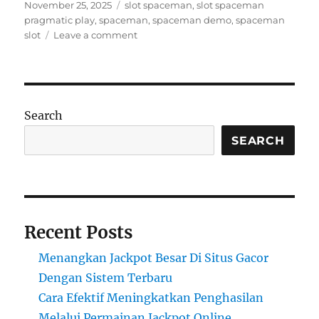
Posted
Tags
November 25, 2025
slot spaceman
,
slot spaceman
on
pragmatic play
,
spaceman
,
spaceman demo
,
spaceman
on
slot
Leave a comment
Petualangan
Slot
Luar
Angkasa
yang
Search
Seru
dan
SEARCH
Menghibur
Recent Posts
Menangkan Jackpot Besar Di Situs Gacor
Dengan Sistem Terbaru
Cara Efektif Meningkatkan Penghasilan
Melalui Permainan Jackpot Online