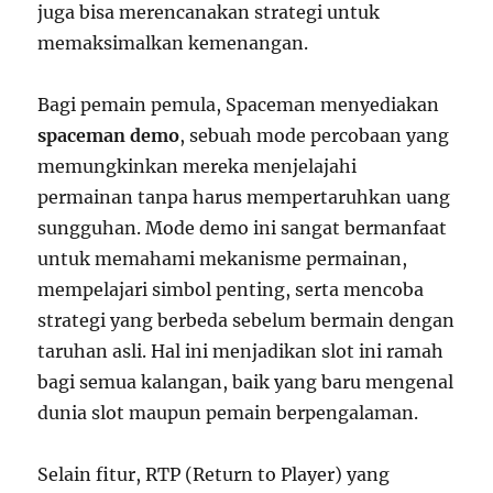
juga bisa merencanakan strategi untuk
memaksimalkan kemenangan.
Bagi pemain pemula, Spaceman menyediakan
spaceman demo
, sebuah mode percobaan yang
memungkinkan mereka menjelajahi
permainan tanpa harus mempertaruhkan uang
sungguhan. Mode demo ini sangat bermanfaat
untuk memahami mekanisme permainan,
mempelajari simbol penting, serta mencoba
strategi yang berbeda sebelum bermain dengan
taruhan asli. Hal ini menjadikan slot ini ramah
bagi semua kalangan, baik yang baru mengenal
dunia slot maupun pemain berpengalaman.
Selain fitur, RTP (Return to Player) yang