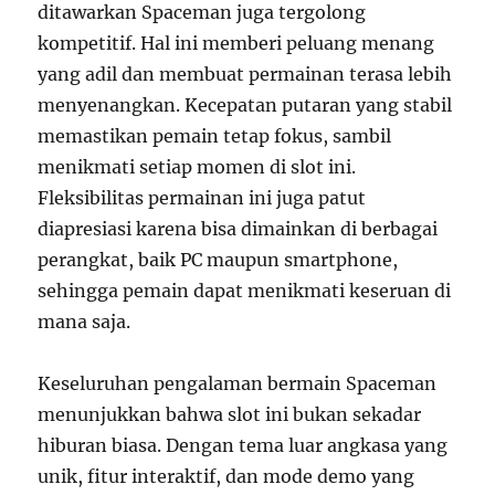
ditawarkan Spaceman juga tergolong
kompetitif. Hal ini memberi peluang menang
yang adil dan membuat permainan terasa lebih
menyenangkan. Kecepatan putaran yang stabil
memastikan pemain tetap fokus, sambil
menikmati setiap momen di slot ini.
Fleksibilitas permainan ini juga patut
diapresiasi karena bisa dimainkan di berbagai
perangkat, baik PC maupun smartphone,
sehingga pemain dapat menikmati keseruan di
mana saja.
Keseluruhan pengalaman bermain Spaceman
menunjukkan bahwa slot ini bukan sekadar
hiburan biasa. Dengan tema luar angkasa yang
unik, fitur interaktif, dan mode demo yang