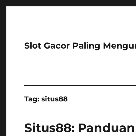
Slot Gacor Paling Meng
Tag:
situs88
Situs88: Panduan