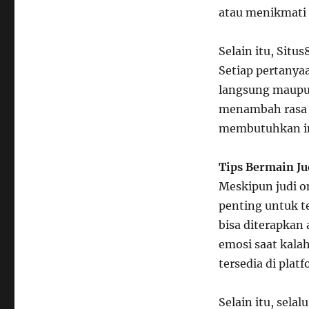
atau menikmati
Selain itu, Sit
Setiap pertanyaa
langsung maupun
menambah rasa 
membutuhkan in
Tips Bermain J
Meskipun judi o
penting untuk t
bisa diterapkan 
emosi saat kala
tersedia di platf
Selain itu, sela