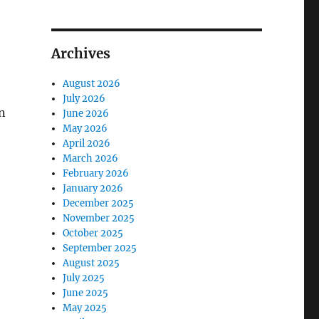
Archives
August 2026
July 2026
n
June 2026
May 2026
April 2026
March 2026
February 2026
January 2026
December 2025
November 2025
October 2025
September 2025
August 2025
July 2025
June 2025
May 2025