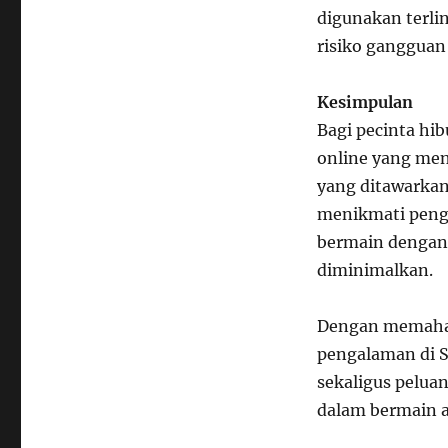
digunakan terlin
risiko gangguan
Kesimpulan
Bagi pecinta hi
online yang me
yang ditawarkan
menikmati penga
bermain dengan 
diminimalkan.
Dengan memahami
pengalaman di 
sekaligus pelua
dalam bermain a