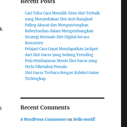
Recent Posts
Cari Tahu Cara Memilih Situs Slot Terbaik
yang Menyediakan Slot Anti Rungkad
Paling Akurat dan Menguntungkan
ak
Keberhasilan dalam Mengembangkan
Strategi Bermain Slot Digital Secara
Konsisten
Pelajari Cara Cepat Mendapatkan Jackpot
dari Slot Gacor yang Sedang Trending
Pola Pembayaran Mesin Slot Gacor yang
Perlu Diketahui Pemain
Slot Gacor Terbaru dengan Koleksi Game
Terlengkap
Recent Comments
8
A WordPress Commenter
on
Hello world!