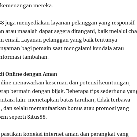
 kemenangan mereka.
us88 juga menyediakan layanan pelanggan yang responsif.
n atau masalah dapat segera ditangani, baik melalui cha
 email. Layanan pelanggan yang baik tentunya
nyaman bagi pemain saat mengalami kendala atau
formasi tambahan.
udi Online dengan Aman
nline menawarkan keseruan dan potensi keuntungan,
etap bermain dengan bijak. Beberapa tips sederhana yan
antara lain: menetapkan batas taruhan, tidak terbawa
h, dan selalu memanfaatkan bonus atau promosi yang
orm seperti Situs88.
lu pastikan koneksi internet aman dan perangkat yang