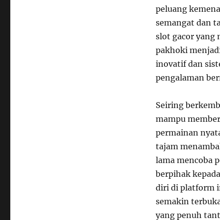
peluang kemena
semangat dan t
slot gacor yang
pakhoki menjadi
inovatif dan si
pengalaman ber
Seiring berkemb
mampu memberik
permainan nyata
tajam menambah 
lama mencoba p
berpihak kepada
diri di platfor
semakin terbuka
yang penuh tan