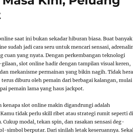
 Masa Kini, Peluang
t
nline saat ini bukan sekadar hiburan biasa. Buat banyak
ine sudah jadi cara seru untuk mencari sensasi, adrenalin
ng cuan yang nyata. Dengan perkembangan teknologi
gilaan, slot online hadir dengan tampilan visual keren,
 dan mekanisme permainan yang bikin nagih. Tidak her
e terus diburu oleh pemain dari berbagai kalangan, mulai
pai pemain lama yang haus jackpot.
an kenapa slot online makin digandrungi adalah
mu tidak perlu skill ribet atau strategi rumit seperti d
. Cukup modal, tekan spin, dan rasakan sensasi deg-
l-simbol berputar. Dari sinilah letak keseruannya. Sekal