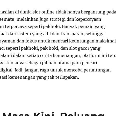
asilan di dunia slot online tidak hanya bergantung pad
emata, melainkan juga strategi dan kepercayaan
rm terpercaya seperti pakhoki. Banyak pemain yang
at dari sistem yang adil dan transparan, sehingga
nyaman dan fokus untuk mencari keuntungan maksimal
i seperti pakhoki, pak hoki, dan slot gacor yang
alami dalam setiap cerita kemenangan, platform ini ter
istensinya sebagai pilihan utama para pencari
igital. Jadi, jangan ragu untuk mencoba peruntungan
sasi kemenangan yang tak terlupakan.