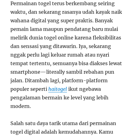
Permainan togel terus berkembang seiring
waktu, dan sekarang rasanya udah kayak naik
wahana digital yang super praktis. Banyak
pemain lama maupun pendatang baru mulai
melirik dunia togel online karena fleksibilitas
dan sensasi yang ditawarin. Iya, sekarang
nggak perlu lagi keluar rumah atau nyari
tempat tertentu, semuanya bisa diakses lewat
smartphone—literally sambil rebahan pun
jalan. Ditambah lagi, platform-platform
populer seperti
haitogel
ikut ngebawa
pengalaman bermain ke level yang lebih
modern.
Salah satu daya tarik utama dari permainan
togel digital adalah kemudahannya. Kamu