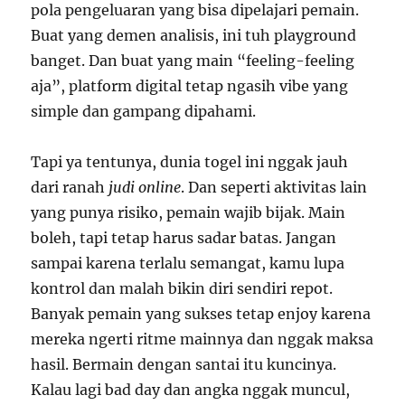
pola pengeluaran yang bisa dipelajari pemain.
Buat yang demen analisis, ini tuh playground
banget. Dan buat yang main “feeling-feeling
aja”, platform digital tetap ngasih vibe yang
simple dan gampang dipahami.
Tapi ya tentunya, dunia togel ini nggak jauh
dari ranah
judi online
. Dan seperti aktivitas lain
yang punya risiko, pemain wajib bijak. Main
boleh, tapi tetap harus sadar batas. Jangan
sampai karena terlalu semangat, kamu lupa
kontrol dan malah bikin diri sendiri repot.
Banyak pemain yang sukses tetap enjoy karena
mereka ngerti ritme mainnya dan nggak maksa
hasil. Bermain dengan santai itu kuncinya.
Kalau lagi bad day dan angka nggak muncul,