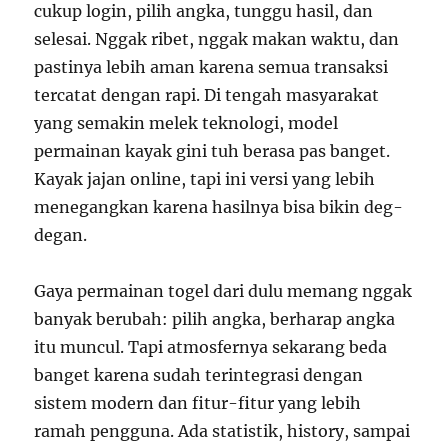
cukup login, pilih angka, tunggu hasil, dan
selesai. Nggak ribet, nggak makan waktu, dan
pastinya lebih aman karena semua transaksi
tercatat dengan rapi. Di tengah masyarakat
yang semakin melek teknologi, model
permainan kayak gini tuh berasa pas banget.
Kayak jajan online, tapi ini versi yang lebih
menegangkan karena hasilnya bisa bikin deg-
degan.
Gaya permainan togel dari dulu memang nggak
banyak berubah: pilih angka, berharap angka
itu muncul. Tapi atmosfernya sekarang beda
banget karena sudah terintegrasi dengan
sistem modern dan fitur-fitur yang lebih
ramah pengguna. Ada statistik, history, sampai