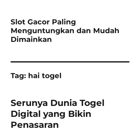
Slot Gacor Paling
Menguntungkan dan Mudah
Dimainkan
Tag:
hai togel
Serunya Dunia Togel
Digital yang Bikin
Penasaran