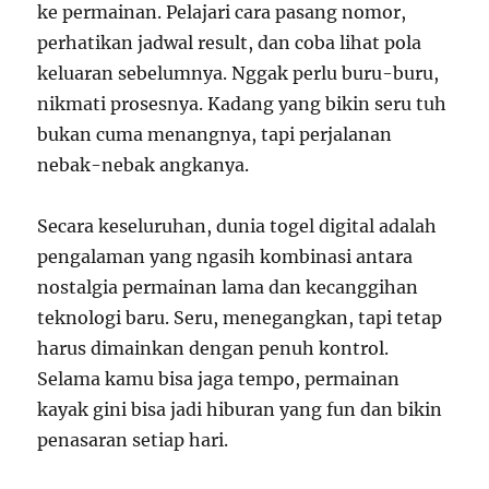
ke permainan. Pelajari cara pasang nomor,
perhatikan jadwal result, dan coba lihat pola
keluaran sebelumnya. Nggak perlu buru-buru,
nikmati prosesnya. Kadang yang bikin seru tuh
bukan cuma menangnya, tapi perjalanan
nebak-nebak angkanya.
Secara keseluruhan, dunia togel digital adalah
pengalaman yang ngasih kombinasi antara
nostalgia permainan lama dan kecanggihan
teknologi baru. Seru, menegangkan, tapi tetap
harus dimainkan dengan penuh kontrol.
Selama kamu bisa jaga tempo, permainan
kayak gini bisa jadi hiburan yang fun dan bikin
penasaran setiap hari.