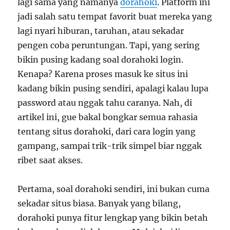
lagi sama yang namanya
dorahoki
. Platform ini
jadi salah satu tempat favorit buat mereka yang
lagi nyari hiburan, taruhan, atau sekadar
pengen coba peruntungan. Tapi, yang sering
bikin pusing kadang soal dorahoki login.
Kenapa? Karena proses masuk ke situs ini
kadang bikin pusing sendiri, apalagi kalau lupa
password atau nggak tahu caranya. Nah, di
artikel ini, gue bakal bongkar semua rahasia
tentang situs dorahoki, dari cara login yang
gampang, sampai trik-trik simpel biar nggak
ribet saat akses.
Pertama, soal dorahoki sendiri, ini bukan cuma
sekadar situs biasa. Banyak yang bilang,
dorahoki punya fitur lengkap yang bikin betah