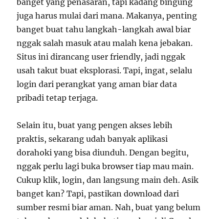
banget yang penasaran, tapi kadang bingung
juga harus mulai dari mana. Makanya, penting
banget buat tahu langkah-langkah awal biar
nggak salah masuk atau malah kena jebakan.
Situs ini dirancang user friendly, jadi nggak
usah takut buat eksplorasi. Tapi, ingat, selalu
login dari perangkat yang aman biar data
pribadi tetap terjaga.
Selain itu, buat yang pengen akses lebih
praktis, sekarang udah banyak aplikasi
dorahoki yang bisa diunduh. Dengan begitu,
nggak perlu lagi buka browser tiap mau main.
Cukup klik, login, dan langsung main deh. Asik
banget kan? Tapi, pastikan download dari
sumber resmi biar aman. Nah, buat yang belum