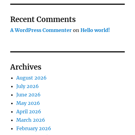
Recent Comments
A WordPress Commenter
on
Hello world!
Archives
August 2026
July 2026
June 2026
May 2026
April 2026
March 2026
February 2026