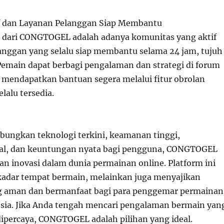
f dan Layanan Pelanggan Siap Membantu
 dari CONGTOGEL adalah adanya komunitas yang aktif
anggan yang selalu siap membantu selama 24 jam, tujuh
Pemain dapat berbagi pengalaman dan strategi di forum
 mendapatkan bantuan segera melalui fitur obrolan
lalu tersedia.
ungkan teknologi terkini, keamanan tinggi,
tal, dan keuntungan nyata bagi pengguna, CONGTOGEL
an inovasi dalam dunia permainan online. Platform ini
adar tempat bermain, melainkan juga menyajikan
g aman dan bermanfaat bagi para penggemar permainan
esia. Jika Anda tengah mencari pengalaman bermain yan
dipercaya, CONGTOGEL adalah pilihan yang ideal.