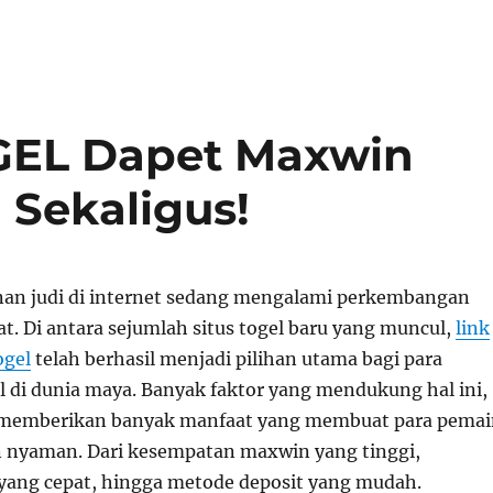
GEL Dapet Maxwin
Sekaligus!
nan judi di internet sedang mengalami perkembangan
t. Di antara sejumlah situs togel baru yang muncul,
link
ogel
telah berhasil menjadi pilihan utama bagi para
 di dunia maya. Banyak faktor yang mendukung hal ini,
ni memberikan banyak manfaat yang membuat para pema
 nyaman. Dari kesempatan maxwin yang tinggi,
yang cepat, hingga metode deposit yang mudah.