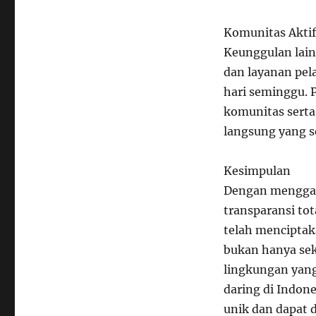
Komunitas Akti
Keunggulan lain
dan layanan pel
hari seminggu. 
komunitas serta
langsung yang se
Kesimpulan
Dengan menggab
transparansi to
telah menciptak
bukan hanya sek
lingkungan yan
daring di Indon
unik dan dapat 