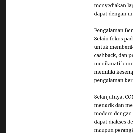
menyediakan lap
dapat dengan mu
Pengalaman Be
Selain fokus p
untuk memberik
cashback, dan pr
menikmati bonu
memiliki kesemp
pengalaman ber
Selanjutnya, C
menarik dan men
modern dengan 
dapat diakses d
maupun perangka