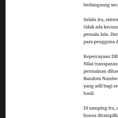
berlangsung seca
Selain itu, sis
tidak ada kecur
pemain lain. De
para pengguna 
Kepercayaan Dib
Nilai transpara
permainan dihas
Random Number 
yang adil bagi 
hasil.
Di samping itu,
bonus ditampilk