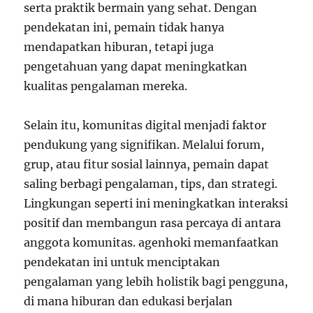
serta praktik bermain yang sehat. Dengan
pendekatan ini, pemain tidak hanya
mendapatkan hiburan, tetapi juga
pengetahuan yang dapat meningkatkan
kualitas pengalaman mereka.
Selain itu, komunitas digital menjadi faktor
pendukung yang signifikan. Melalui forum,
grup, atau fitur sosial lainnya, pemain dapat
saling berbagi pengalaman, tips, dan strategi.
Lingkungan seperti ini meningkatkan interaksi
positif dan membangun rasa percaya di antara
anggota komunitas. agenhoki memanfaatkan
pendekatan ini untuk menciptakan
pengalaman yang lebih holistik bagi pengguna,
di mana hiburan dan edukasi berjalan