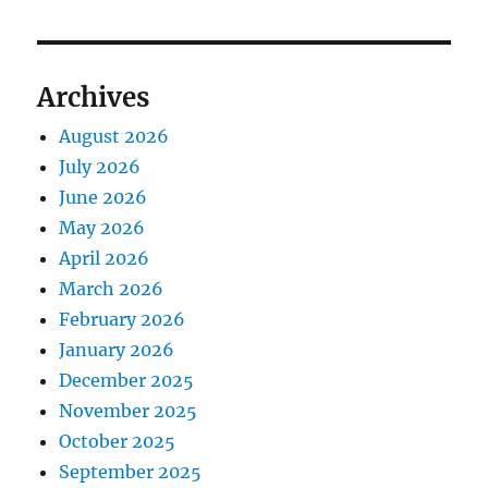
Archives
August 2026
July 2026
June 2026
May 2026
April 2026
March 2026
February 2026
January 2026
December 2025
November 2025
October 2025
September 2025