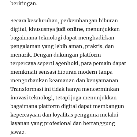
beriringan.
Secara keseluruhan, perkembangan hiburan
digital, khususnya
judi online
, menunjukkan
bagaimana teknologi dapat menghadirkan
pengalaman yang lebih aman, praktis, dan
menarik. Dengan dukungan platform
terpercaya seperti agenhoki, para pemain dapat
menikmati sensasi hiburan modern tanpa
mengorbankan keamanan dan kenyamanan.
Transformasi ini tidak hanya mencerminkan
inovasi teknologi, tetapi juga menunjukkan
bagaimana platform digital dapat membangun
kepercayaan dan loyalitas pengguna melalui
layanan yang profesional dan bertanggung
jawab.