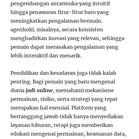
pengembangan antarmuka yang intuitif
hingga penawaran fitur-fitur baru yang
meningkatkan pengalaman bermain.
agenhoki, misalnya, secara konsisten
menghadirkan inovasi yang relevan, sehingga
pemain dapat merasakan pengalaman yang
lebih interaktif dan menarik.
Pendidikan dan kesadaran juga tidak kalah
penting. Bagi pemain yang baru mengenal
dunia
judi online
, memahami mekanisme
permainan, risiko, serta strategi yang tepat
merupakan hal esensial. Platform yang
bertanggung jawab tidak hanya menyediakan
layanan hiburan, tetapi juga memberikan
edukasi mengenai permainan, keamanan data,