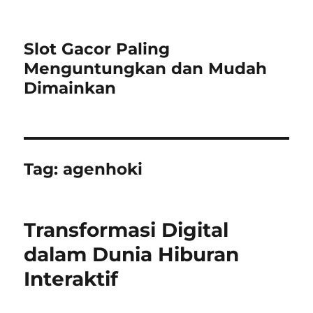
Slot Gacor Paling
Menguntungkan dan Mudah
Dimainkan
Tag:
agenhoki
Transformasi Digital
dalam Dunia Hiburan
Interaktif