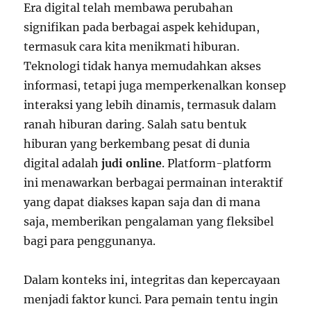
Era digital telah membawa perubahan
signifikan pada berbagai aspek kehidupan,
termasuk cara kita menikmati hiburan.
Teknologi tidak hanya memudahkan akses
informasi, tetapi juga memperkenalkan konsep
interaksi yang lebih dinamis, termasuk dalam
ranah hiburan daring. Salah satu bentuk
hiburan yang berkembang pesat di dunia
digital adalah
judi online
. Platform-platform
ini menawarkan berbagai permainan interaktif
yang dapat diakses kapan saja dan di mana
saja, memberikan pengalaman yang fleksibel
bagi para penggunanya.
Dalam konteks ini, integritas dan kepercayaan
menjadi faktor kunci. Para pemain tentu ingin