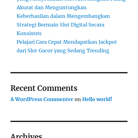
Akurat dan Menguntungkan
Keberhasilan dalam Mengembangkan
Strategi Bermain Slot Digital Secara
Konsisten
Pelajari Cara Cepat Mendapatkan Jackpot
dari Slot Gacor yang Sedang Trending
Recent Comments
A WordPress Commenter
on
Hello world!
Archives