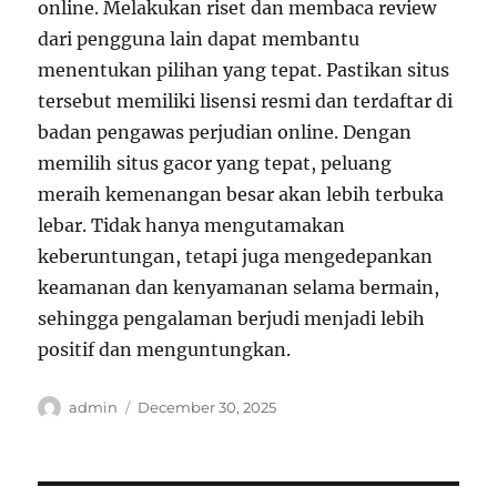
online. Melakukan riset dan membaca review
dari pengguna lain dapat membantu
menentukan pilihan yang tepat. Pastikan situs
tersebut memiliki lisensi resmi dan terdaftar di
badan pengawas perjudian online. Dengan
memilih situs gacor yang tepat, peluang
meraih kemenangan besar akan lebih terbuka
lebar. Tidak hanya mengutamakan
keberuntungan, tetapi juga mengedepankan
keamanan dan kenyamanan selama bermain,
sehingga pengalaman berjudi menjadi lebih
positif dan menguntungkan.
Author
Posted
admin
December 30, 2025
on