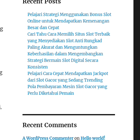
Recent Posts
Pelajari Strategi Menggunakan Bonus Slot
Online untuk Mendapatkan Kemenangan
Besar dan Cepat
ng
Cari Tahu Cara Memilih Situs Slot Terbaik
yang Menyediakan Slot Anti Rungkad
Paling Akurat dan Menguntungkan
Keberhasilan dalam Mengembangkan
Strategi Bermain Slot Digital Secara
Konsisten
g
Pelajari Cara Cepat Mendapatkan Jackpot
dari Slot Gacor yang Sedang Trending
Pola Pembayaran Mesin Slot Gacor yang
Perlu Diketahui Pemain
.
Recent Comments
A WordPress Commenter
on
Hello world!