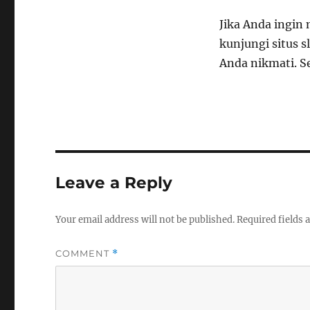
Jika Anda ingin
kunjungi situs 
Anda nikmati. S
Leave a Reply
Your email address will not be published.
Required fields
COMMENT
*