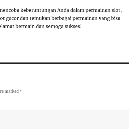
 mencoba keberuntungan Anda dalam permainan slot,
slot gacor dan temukan berbagai permainan yang bisa
elamat bermain dan semoga sukses!
 are marked
*