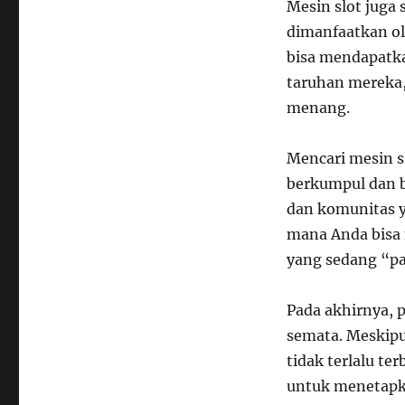
Mesin slot juga
dimanfaatkan o
bisa mendapatka
taruhan mereka
menang.
Mencari mesin s
berkumpul dan 
dan komunitas 
mana Anda bisa
yang sedang “p
Pada akhirnya, 
semata. Meskip
tidak terlalu te
untuk menetapka