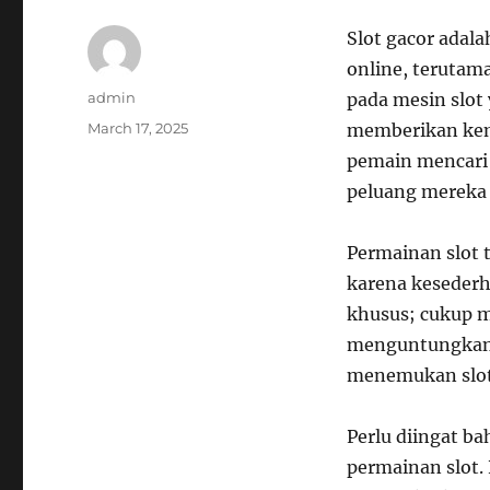
Slot gacor adala
online, teruta
Author
admin
pada mesin slot
Posted
March 17, 2025
memberikan kem
on
pemain mencari 
peluang mereka
Permainan slot t
karena kesederh
khusus; cukup 
menguntungkan 
menemukan slot 
Perlu diingat b
permainan slot