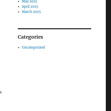
May 2025
April 2025
March 2025
Categories
Uncategorized
k