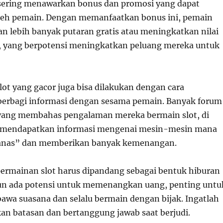
 sering menawarkan bonus dan promosi yang dapat
leh pemain. Dengan memanfaatkan bonus ini, pemain
n lebih banyak putaran gratis atau meningkatkan nilai
, yang berpotensi meningkatkan peluang mereka untuk
lot yang gacor juga bisa dilakukan dengan cara
berbagi informasi dengan sesama pemain. Banyak forum
yang membahas pengalaman mereka bermain slot, di
 mendapatkan informasi mengenai mesin-mesin mana
anas” dan memberikan banyak kemenangan.
permainan slot harus dipandang sebagai bentuk hiburan
un ada potensi untuk memenangkan uang, penting untu
rbawa suasana dan selalu bermain dengan bijak. Ingatlah
n batasan dan bertanggung jawab saat berjudi.