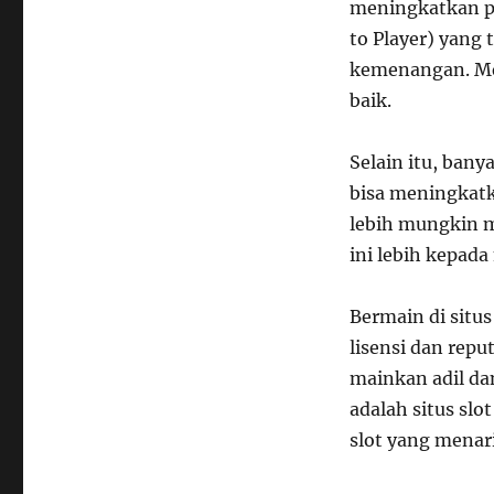
meningkatkan p
to Player) yang
kemenangan. Me
baik.
Selain itu, ban
bisa meningkatk
lebih mungkin 
ini lebih kepada
Bermain di situs
lisensi dan rep
mainkan adil dan
adalah situs slo
slot yang mena