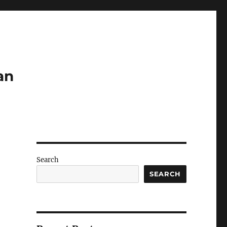
an
Search
SEARCH