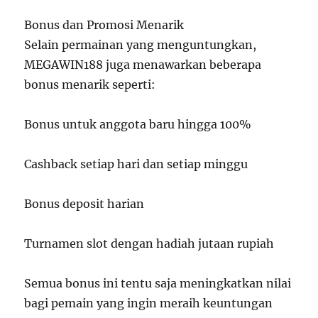
Bonus dan Promosi Menarik
Selain permainan yang menguntungkan,
MEGAWIN188 juga menawarkan beberapa
bonus menarik seperti:
Bonus untuk anggota baru hingga 100%
Cashback setiap hari dan setiap minggu
Bonus deposit harian
Turnamen slot dengan hadiah jutaan rupiah
Semua bonus ini tentu saja meningkatkan nilai
bagi pemain yang ingin meraih keuntungan