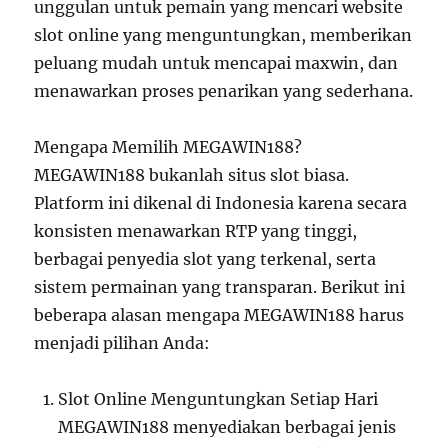
unggulan untuk pemain yang mencari website
slot online yang menguntungkan, memberikan
peluang mudah untuk mencapai maxwin, dan
menawarkan proses penarikan yang sederhana.
Mengapa Memilih MEGAWIN188?
MEGAWIN188 bukanlah situs slot biasa.
Platform ini dikenal di Indonesia karena secara
konsisten menawarkan RTP yang tinggi,
berbagai penyedia slot yang terkenal, serta
sistem permainan yang transparan. Berikut ini
beberapa alasan mengapa MEGAWIN188 harus
menjadi pilihan Anda:
Slot Online Menguntungkan Setiap Hari
MEGAWIN188 menyediakan berbagai jenis