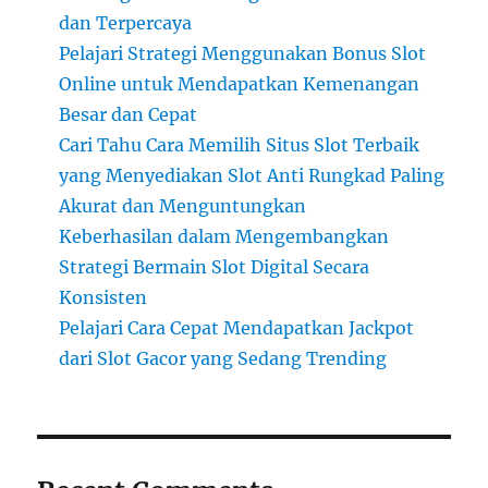
dan Terpercaya
Pelajari Strategi Menggunakan Bonus Slot
Online untuk Mendapatkan Kemenangan
Besar dan Cepat
Cari Tahu Cara Memilih Situs Slot Terbaik
yang Menyediakan Slot Anti Rungkad Paling
Akurat dan Menguntungkan
Keberhasilan dalam Mengembangkan
Strategi Bermain Slot Digital Secara
Konsisten
Pelajari Cara Cepat Mendapatkan Jackpot
dari Slot Gacor yang Sedang Trending