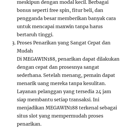
meskipun dengan modal kecil. Berbagai
bonus seperti free spin, fitur beli, dan
pengganda besar memberikan banyak cara
untuk mencapai maxwin tanpa harus
bertaruh tinggi.
Proses Penarikan yang Sangat Cepat dan
Mudah
Di MEGAWIN188, penarikan dapat dilakukan
dengan cepat dan prosesnya sangat
sederhana. Setelah menang, pemain dapat
menarik uang mereka tanpa kesulitan.
Layanan pelanggan yang tersedia 24 jam
siap membantu setiap transaksi. Ini
menjadikan MEGAWIN188 terkenal sebagai
situs slot yang mempermudah proses
penarikan.