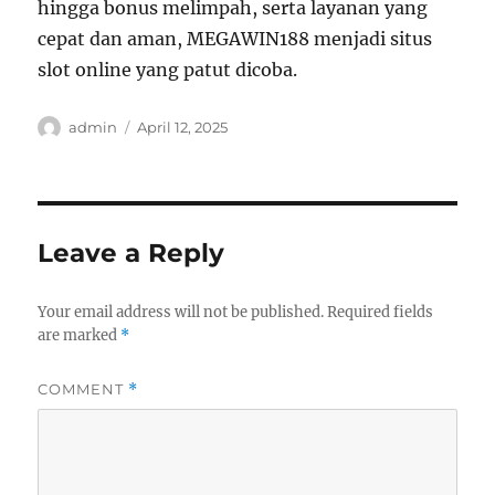
hingga bonus melimpah, serta layanan yang
cepat dan aman, MEGAWIN188 menjadi situs
slot online yang patut dicoba.
Author
Posted
admin
April 12, 2025
on
Leave a Reply
Your email address will not be published.
Required fields
are marked
*
COMMENT
*