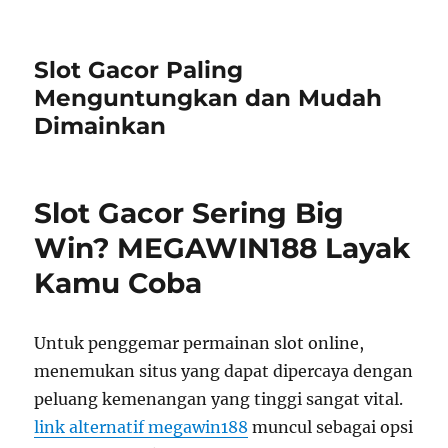
Slot Gacor Paling
Menguntungkan dan Mudah
Dimainkan
Slot Gacor Sering Big
Win? MEGAWIN188 Layak
Kamu Coba
Untuk penggemar permainan slot online,
menemukan situs yang dapat dipercaya dengan
peluang kemenangan yang tinggi sangat vital.
link alternatif megawin188
muncul sebagai opsi