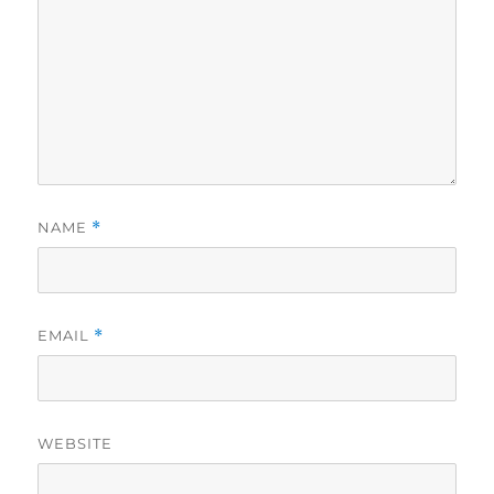
NAME
*
EMAIL
*
WEBSITE