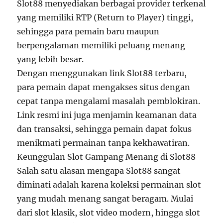
Slot88 menyediakan berbagai provider terkenal
yang memiliki RTP (Return to Player) tinggi,
sehingga para pemain baru maupun
berpengalaman memiliki peluang menang
yang lebih besar.
Dengan menggunakan link Slot88 terbaru,
para pemain dapat mengakses situs dengan
cepat tanpa mengalami masalah pemblokiran.
Link resmi ini juga menjamin keamanan data
dan transaksi, sehingga pemain dapat fokus
menikmati permainan tanpa kekhawatiran.
Keunggulan Slot Gampang Menang di Slot88
Salah satu alasan mengapa Slot88 sangat
diminati adalah karena koleksi permainan slot
yang mudah menang sangat beragam. Mulai
dari slot klasik, slot video modern, hingga slot