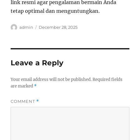
link resmi agar pengalaman bermain Anda
tetap optimal dan menguntungkan.
Author
Posted
admin
December 28, 2025
on
Leave a Reply
Your email address will not be published.
Required fields
are marked
*
COMMENT
*