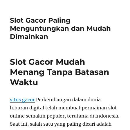
Slot Gacor Paling
Menguntungkan dan Mudah
Dimainkan
Slot Gacor Mudah
Menang Tanpa Batasan
Waktu
situs gacor
Perkembangan dalam dunia
hiburan digital telah membuat permainan slot
online semakin populer, terutama di Indonesia.
Saat ini, salah satu yang paling dicari adalah