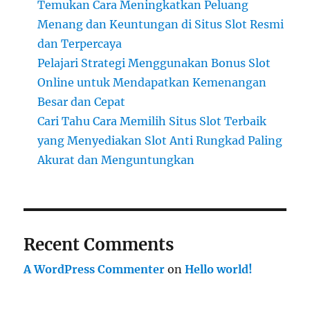
Temukan Cara Meningkatkan Peluang
Menang dan Keuntungan di Situs Slot Resmi
dan Terpercaya
Pelajari Strategi Menggunakan Bonus Slot
Online untuk Mendapatkan Kemenangan
Besar dan Cepat
Cari Tahu Cara Memilih Situs Slot Terbaik
yang Menyediakan Slot Anti Rungkad Paling
Akurat dan Menguntungkan
Recent Comments
A WordPress Commenter
on
Hello world!