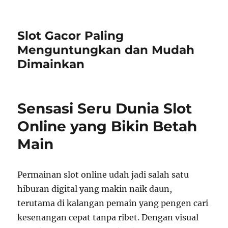
Slot Gacor Paling
Menguntungkan dan Mudah
Dimainkan
Sensasi Seru Dunia Slot
Online yang Bikin Betah
Main
Permainan slot online udah jadi salah satu
hiburan digital yang makin naik daun,
terutama di kalangan pemain yang pengen cari
kesenangan cepat tanpa ribet. Dengan visual