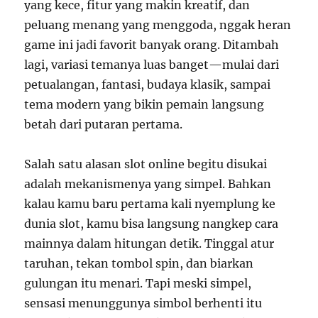
yang kece, fitur yang makin kreatif, dan
peluang menang yang menggoda, nggak heran
game ini jadi favorit banyak orang. Ditambah
lagi, variasi temanya luas banget—mulai dari
petualangan, fantasi, budaya klasik, sampai
tema modern yang bikin pemain langsung
betah dari putaran pertama.
Salah satu alasan slot online begitu disukai
adalah mekanismenya yang simpel. Bahkan
kalau kamu baru pertama kali nyemplung ke
dunia slot, kamu bisa langsung nangkep cara
mainnya dalam hitungan detik. Tinggal atur
taruhan, tekan tombol spin, dan biarkan
gulungan itu menari. Tapi meski simpel,
sensasi menunggunya simbol berhenti itu