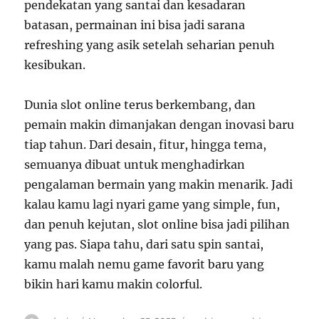
pendekatan yang santai dan kesadaran
batasan, permainan ini bisa jadi sarana
refreshing yang asik setelah seharian penuh
kesibukan.
Dunia slot online terus berkembang, dan
pemain makin dimanjakan dengan inovasi baru
tiap tahun. Dari desain, fitur, hingga tema,
semuanya dibuat untuk menghadirkan
pengalaman bermain yang makin menarik. Jadi
kalau kamu lagi nyari game yang simple, fun,
dan penuh kejutan, slot online bisa jadi pilihan
yang pas. Siapa tahu, dari satu spin santai,
kamu malah nemu game favorit baru yang
bikin hari kamu makin colorful.