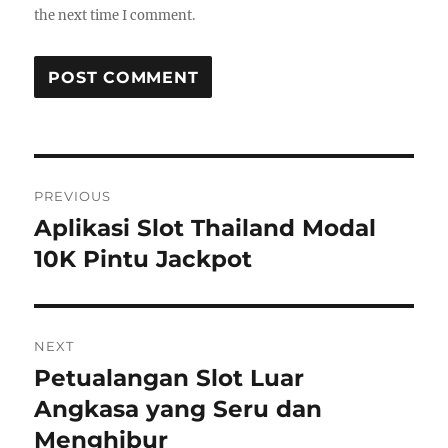
the next time I comment.
Post
PREVIOUS
navigation
Aplikasi Slot Thailand Modal
Previous
post:
10K Pintu Jackpot
NEXT
Petualangan Slot Luar
Next
post:
Angkasa yang Seru dan
Menghibur