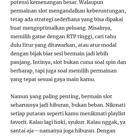
potensi kemenangan besar. Walaupun
permainan slot mengandalkan keberuntungan,
tetap ada strategi sederhana yang bisa dipakai
buat mengoptimalkan peluang. Misalnya,
memilih game dengan RTP tinggi, cari tahu
dulu fitur yang ditawarkan, atau atur modal
dengan bijak biar sesi bermain jadi lebih
panjang. Intinya, slot bukan cuma soal spin dan
berharap, tapi juga soal memilih permainan
yang tepat sesuai gaya main kamu.
Namun yang paling penting, bermain slot
seharusnya jadi hiburan, bukan beban. Nikmati
setiap putaran seperti kamu menikmati playlist
favorit. Kalau lagi hoki, syukur. Kalau nggak, ya
santai aja—namanya juga hiburan. Dengan