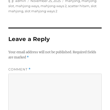
Author
Posted
Tags
admin
November 25, 2025
mahjong
,
mahjong
on
slot
,
mahjong ways
,
mahjong ways 2
,
scatter hitam
,
slot
mahjong
,
slot mahjong ways 2
Leave a Reply
Your email address will not be published.
Required fields
are marked
*
COMMENT
*