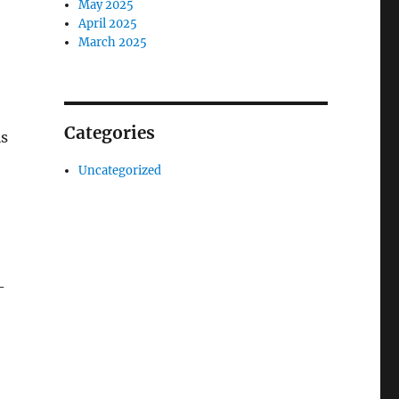
May 2025
April 2025
March 2025
Categories
is
Uncategorized
-