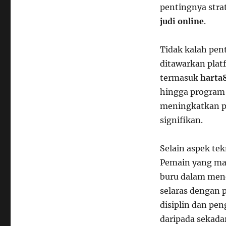
pentingnya strat
judi online
.
Tidak kalah pen
ditawarkan pla
termasuk
harta
hingga program 
meningkatkan 
signifikan.
Selain aspek te
Pemain yang mam
buru dalam mene
selaras dengan 
disiplin dan pe
daripada sekada