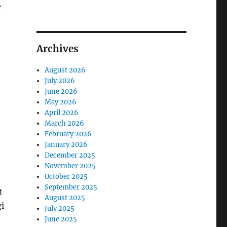
r
Archives
August 2026
July 2026
June 2026
May 2026
April 2026
March 2026
February 2026
January 2026
December 2025
November 2025
October 2025
September 2025
t
August 2025
i
July 2025
June 2025