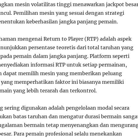
ngkan mesin volatilitas tinggi menawarkan jackpot besa
uncul. Pemilihan mesin yang sesuai dengan strategi
enentukan keberhasilan jangka panjang pemain.
ahaman mengenai Return to Player (RTP) adalah aspek
nunjukkan persentase teoretis dari total taruhan yang
pada pemain dalam jangka panjang. Platform seperti
menyediakan informasi RTP untuk setiap permainan,
n dapat memilih mesin yang memberikan peluang
 yang memperhatikan faktor ini biasanya memiliki
ain yang lebih terarah dan terkontrol.
ang sering digunakan adalah pengelolaan modal secara
tukan batas taruhan dan mengatur durasi bermain sanga
engalaman bermain tetap menyenangkan dan mengurang
 besar. Para pemain profesional selalu menekankan