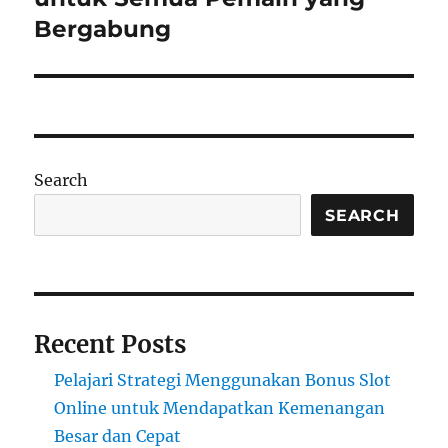
Bergabung
Search
SEARCH
Recent Posts
Pelajari Strategi Menggunakan Bonus Slot
Online untuk Mendapatkan Kemenangan
Besar dan Cepat