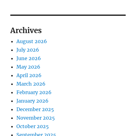
Archives
August 2026
July 2026
June 2026
May 2026
April 2026
March 2026
February 2026
January 2026
December 2025
November 2025
October 2025
September 2025