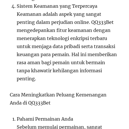
Sistem Keamanan yang Terpercaya
Keamanan adalah aspek yang sangat
penting dalam perjudian online. QQ333Bet
mengedepankan fitur keamanan dengan
menerapkan teknologi enkripsi terbaru
untuk menjaga data pribadi serta transaksi
keuangan para pemain. Hal ini memberikan
rasa aman bagi pemain untuk bermain
tanpa khawatir kehilangan informasi
penting.
Cara Meningkatkan Peluang Kemenangan
Anda di QQ333Bet
Pahami Permainan Anda
Sebelum memulai permainan, sangat