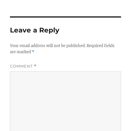
on
Leave a Reply
Your email address will not be published.
Required fields
are marked
*
COMMENT
*