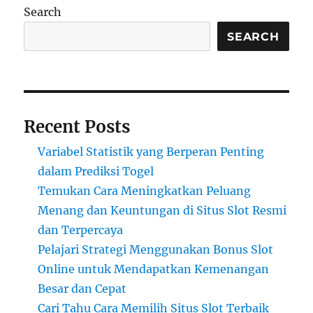
Search
SEARCH
Recent Posts
Variabel Statistik yang Berperan Penting
dalam Prediksi Togel
Temukan Cara Meningkatkan Peluang
Menang dan Keuntungan di Situs Slot Resmi
dan Terpercaya
Pelajari Strategi Menggunakan Bonus Slot
Online untuk Mendapatkan Kemenangan
Besar dan Cepat
Cari Tahu Cara Memilih Situs Slot Terbaik