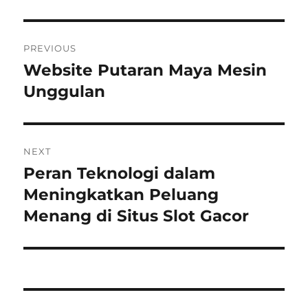
Post
PREVIOUS
navigation
Website Putaran Maya Mesin
Previous
post:
Unggulan
NEXT
Peran Teknologi dalam
Next
post:
Meningkatkan Peluang
Menang di Situs Slot Gacor