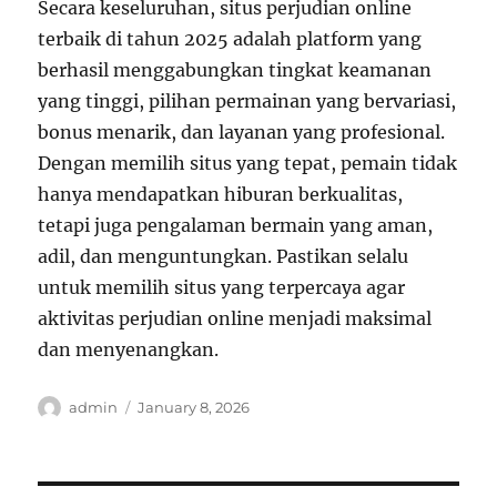
Secara keseluruhan, situs perjudian online
terbaik di tahun 2025 adalah platform yang
berhasil menggabungkan tingkat keamanan
yang tinggi, pilihan permainan yang bervariasi,
bonus menarik, dan layanan yang profesional.
Dengan memilih situs yang tepat, pemain tidak
hanya mendapatkan hiburan berkualitas,
tetapi juga pengalaman bermain yang aman,
adil, dan menguntungkan. Pastikan selalu
untuk memilih situs yang terpercaya agar
aktivitas perjudian online menjadi maksimal
dan menyenangkan.
Author
Posted
admin
January 8, 2026
on