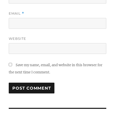
EMAIL
*
WEBSITE
Save my name, email, and website in this browser for
the next time I comment.
Post