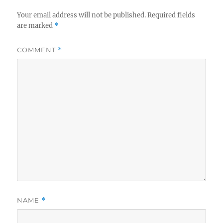
Your email address will not be published.
Required fields
are marked
*
COMMENT
*
NAME
*