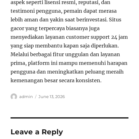
aspek seperti lisensi resmi, reputasi, dan
testimoni pengguna, pemain dapat merasa
lebih aman dan yakin saat berinvestasi. Situs
gacor yang terpercaya biasanya juga
menyediakan layanan customer support 24 jam
yang siap membantu kapan saja diperlukan.
Melalui berbagai fitur unggulan dan layanan
prima, platform ini mampu memenuhi harapan
pengguna dan meningkatkan peluang meraih
kemenangan besar secara konsisten.
Author
Posted
admin
June 13, 2026
on
Leave a Reply