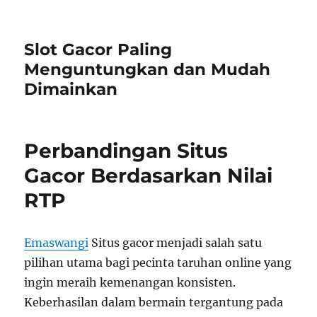
Slot Gacor Paling
Menguntungkan dan Mudah
Dimainkan
Perbandingan Situs
Gacor Berdasarkan Nilai
RTP
Emaswangi
Situs gacor menjadi salah satu
pilihan utama bagi pecinta taruhan online yang
ingin meraih kemenangan konsisten.
Keberhasilan dalam bermain tergantung pada