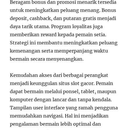
Beragam bonus dan promosi menarik tersedia
untuk meningkatkan peluang menang. Bonus
deposit, cashback, dan putaran gratis menjadi
daya tarik utama. Program loyalitas juga
memberikan reward kepada pemain setia.
Strategi ini membantu meningkatkan peluang
kemenangan serta memperpanjang waktu
bermain secara menyenangkan.
Kemudahan akses dari berbagai perangkat
menjadi keunggulan situs slot gacor. Pemain
dapat bermain melalui ponsel, tablet, maupun
komputer dengan lancar dan tanpa kendala.
Tampilan user interface yang ramah pengguna
memudahkan navigasi. Hal ini menjadikan
pengalaman bermain lebih optimal dan