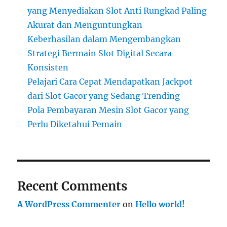
yang Menyediakan Slot Anti Rungkad Paling
Akurat dan Menguntungkan
Keberhasilan dalam Mengembangkan
Strategi Bermain Slot Digital Secara
Konsisten
Pelajari Cara Cepat Mendapatkan Jackpot
dari Slot Gacor yang Sedang Trending
Pola Pembayaran Mesin Slot Gacor yang
Perlu Diketahui Pemain
Recent Comments
A WordPress Commenter
on
Hello world!