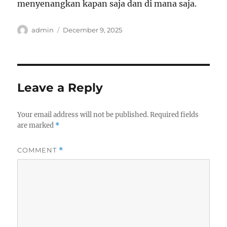
menyenangkan kapan saja dan di mana saja.
Author
Posted
admin
December 9, 2025
on
Leave a Reply
Your email address will not be published.
Required fields
are marked
*
COMMENT
*