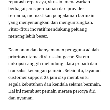
reputasi terpercaya, situs ini menawarkan
berbagai jenis permainan dari provider
ternama, memastikan pengalaman bermain
yang menyenangkan dan menguntungkan.
Fitur-fitur inovatif mendukung peluang
menang lebih besar.
Keamanan dan kenyamanan pengguna adalah
prioritas utama di situs slot gacor. Sistem
enkripsi canggih melindungi data pribadi dan
transaksi keuangan pemain. Selain itu, layanan
customer support 24 jam siap membantu
segala kebutuhan dan kendala selama bermain.
Hal ini membuat pemain merasa percaya diri
dan nyaman.