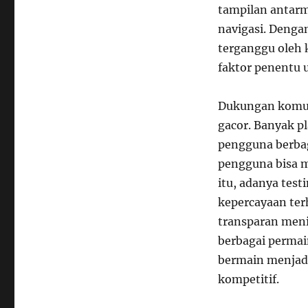
tampilan antarm
navigasi. Denga
terganggu oleh 
faktor penentu
Dukungan komuni
gacor. Banyak 
pengguna berbag
pengguna bisa m
itu, adanya tes
kepercayaan terh
transparan meni
berbagai perma
bermain menjad
kompetitif.