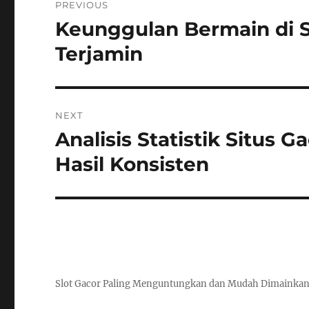
PREVIOUS
navigation
Keunggulan Bermain di 
Previous
post:
Terjamin
NEXT
Analisis Statistik Situ
Next
post:
Hasil Konsisten
Slot Gacor Paling Menguntungkan dan Mudah Dimainka