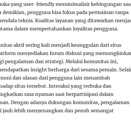
uka yang user-friendly meminimalisir kebingungan saa
n demikian, pengguna bisa fokus pada permainan tanpa
kendala teknis. Kualitas layanan yang ditawarkan menja
 utama dalam mempertahankan loyalitas pengguna.
tas aktif sering kali menjadi keunggulan dari situs
platform menyediakan forum diskusi yang memungkinka
i pengalaman dan strategi. Melalui komunitas ini,
endapatkan insight berharga dari sesama pemain. Selai
timoni dan ulasan dari pengguna lain menambah
adap situs tersebut. Interaksi yang terbuka dan
ngkatkan rasa nyaman saat berpartisipasi dalam
inan. Dengan adanya dukungan komunitas, pengalaman
i jauh lebih menyenangkan dan penuh semangat