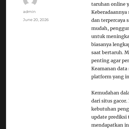
taruhan online 
Author
admin
Keberadaannya 
Posted
June 20, 2026
dan terpercaya 
on
mudah, pengguna
untuk meningkat
biasanya lengk
saat bertaruh. M
penting agar p
Keamanan data s
platform yang 
Kemudahan dala
dari situs gaco
kebutuhan pengg
update prediksi
mendapatkan inf