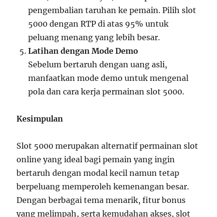
pengembalian taruhan ke pemain. Pilih slot
5000 dengan RTP di atas 95% untuk
peluang menang yang lebih besar.
Latihan dengan Mode Demo
Sebelum bertaruh dengan uang asli,
manfaatkan mode demo untuk mengenal
pola dan cara kerja permainan slot 5000.
Kesimpulan
Slot 5000 merupakan alternatif permainan slot
online yang ideal bagi pemain yang ingin
bertaruh dengan modal kecil namun tetap
berpeluang memperoleh kemenangan besar.
Dengan berbagai tema menarik, fitur bonus
yang melimpah, serta kemudahan akses, slot