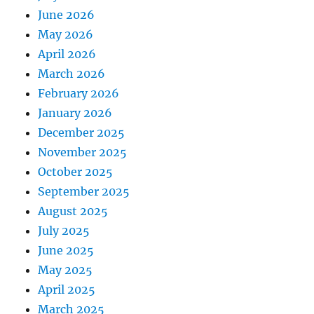
June 2026
May 2026
April 2026
March 2026
February 2026
January 2026
December 2025
November 2025
October 2025
September 2025
August 2025
July 2025
June 2025
May 2025
April 2025
March 2025