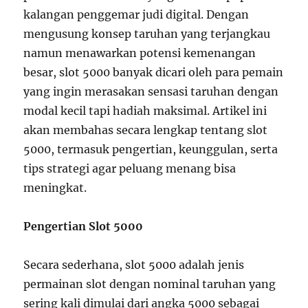
kalangan penggemar judi digital. Dengan
mengusung konsep taruhan yang terjangkau
namun menawarkan potensi kemenangan
besar, slot 5000 banyak dicari oleh para pemain
yang ingin merasakan sensasi taruhan dengan
modal kecil tapi hadiah maksimal. Artikel ini
akan membahas secara lengkap tentang slot
5000, termasuk pengertian, keunggulan, serta
tips strategi agar peluang menang bisa
meningkat.
Pengertian Slot 5000
Secara sederhana, slot 5000 adalah jenis
permainan slot dengan nominal taruhan yang
sering kali dimulai dari angka 5000 sebagai