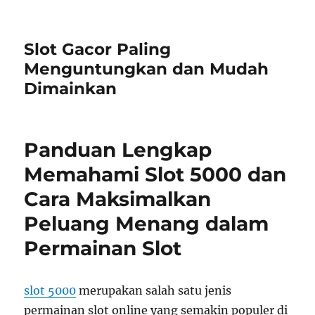
Slot Gacor Paling
Menguntungkan dan Mudah
Dimainkan
Panduan Lengkap
Memahami Slot 5000 dan
Cara Maksimalkan
Peluang Menang dalam
Permainan Slot
slot 5000
merupakan salah satu jenis
permainan slot online yang semakin populer di