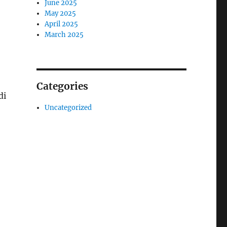
June 2025
May 2025
April 2025
March 2025
Categories
di
Uncategorized