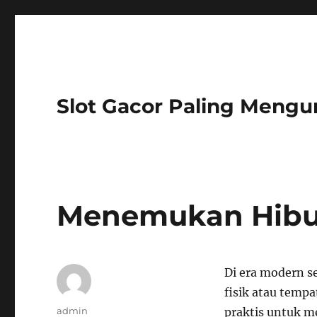
Slot Gacor Paling Meng
Menemukan Hibur
Di era modern se
fisik atau tempa
Author
admin
praktis untuk me