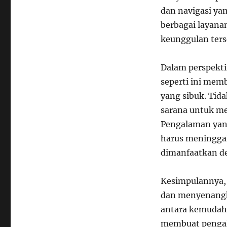
dan navigasi y
berbagai layana
keunggulan ters
Dalam perspekti
seperti ini mem
yang sibuk. Tida
sarana untuk mel
Pengalaman yan
harus meningga
dimanfaatkan de
Kesimpulannya, 
dan menyenangka
antara kemudaha
membuat pengala