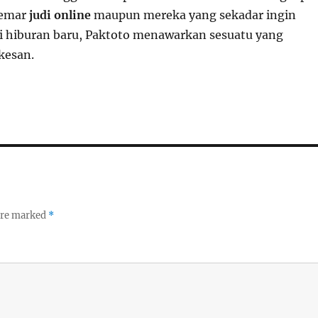
gemar
judi online
maupun mereka yang sekadar ingin
 hiburan baru, Paktoto menawarkan sesuatu yang
kesan.
 are marked
*