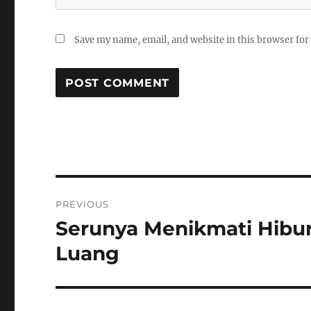
Save my name, email, and website in this browser for
Post
PREVIOUS
navigation
Serunya Menikmati Hibur
Previous
post:
Luang