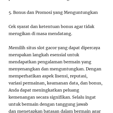
5. Bonus dan Promosi yang Menguntungkan
Cek syarat dan ketentuan bonus agar tidak
merugikan di masa mendatang.
Memilih situs slot gacor yang dapat dipercaya
merupakan langkah esensial untuk
mendapatkan pengalaman bermain yang
menyenangkan dan menguntungkan. Dengan
memperhatikan aspek lisensi, reputasi,
variasi permainan, keamanan data, dan bonus,
Anda dapat meningkatkan peluang
kemenangan secara signifikan. Selalu ingat
untuk bermain dengan tanggung jawab
dan menetapkan batasan dalam bermain agar