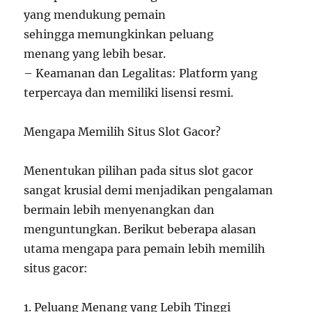
yang mendukung pemain
sehingga memungkinkan peluang
menang yang lebih besar.
– Keamanan dan Legalitas: Platform yang
terpercaya dan memiliki lisensi resmi.
Mengapa Memilih Situs Slot Gacor?
Menentukan pilihan pada situs slot gacor
sangat krusial demi menjadikan pengalaman
bermain lebih menyenangkan dan
menguntungkan. Berikut beberapa alasan
utama mengapa para pemain lebih memilih
situs gacor:
1. Peluang Menang yang Lebih Tinggi