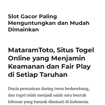
Slot Gacor Paling
Menguntungkan dan Mudah
Dimainkan
MataramToto, Situs Togel
Online yang Menjamin
Keamanan dan Fair Play
di Setiap Taruhan
Dunia permainan daring terus berkembang,
dan togel telah menjadi salah satu bentuk
hiburan yang banyak diminati di Indonesia.