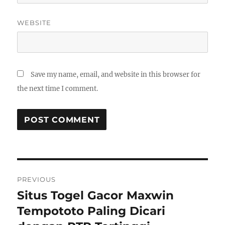
WEBSITE
Save my name, email, and website in this browser for
the next time I comment.
Post
PREVIOUS
navigation
Situs Togel Gacor Maxwin
Previous
post:
Tempototo Paling Dicari