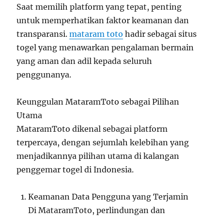
Saat memilih platform yang tepat, penting
untuk memperhatikan faktor keamanan dan
transparansi.
mataram toto
hadir sebagai situs
togel yang menawarkan pengalaman bermain
yang aman dan adil kepada seluruh
penggunanya.
Keunggulan MataramToto sebagai Pilihan
Utama
MataramToto dikenal sebagai platform
terpercaya, dengan sejumlah kelebihan yang
menjadikannya pilihan utama di kalangan
penggemar togel di Indonesia.
Keamanan Data Pengguna yang Terjamin
Di MataramToto, perlindungan dan