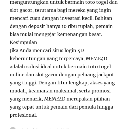
menguntungkan untuk bermain toto togel dan
slot gacor, terutama bagi mereka yang ingin
mencari cuan dengan investasi kecil. Bahkan
dengan deposit hanya 10 ribu rupiah, pemain
bisa mulai mengejar kemenangan besar.
Kesimpulan
Jika Anda mencari situs login 4D
keberuntungan yang terpercaya, MEME4D
adalah solusi ideal untuk bermain toto togel
online dan slot gacor dengan peluang jackpot
yang tinggi. Dengan fitur lengkap, akses yang
mudah, keamanan maksimal, serta promosi
yang menarik, MEME4D merupakan pilihan
yang tepat untuk pemain dari pemula hingga
profesional.