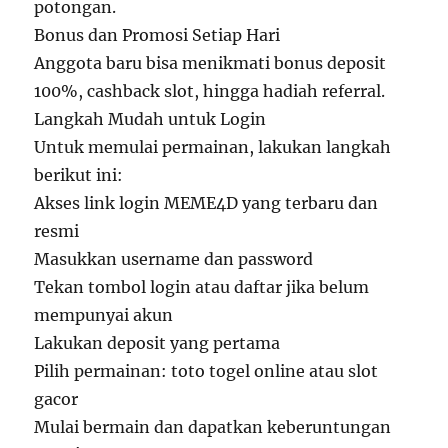
potongan.
Bonus dan Promosi Setiap Hari
Anggota baru bisa menikmati bonus deposit
100%, cashback slot, hingga hadiah referral.
Langkah Mudah untuk Login
Untuk memulai permainan, lakukan langkah
berikut ini:
Akses link login MEME4D yang terbaru dan
resmi
Masukkan username dan password
Tekan tombol login atau daftar jika belum
mempunyai akun
Lakukan deposit yang pertama
Pilih permainan: toto togel online atau slot
gacor
Mulai bermain dan dapatkan keberuntungan