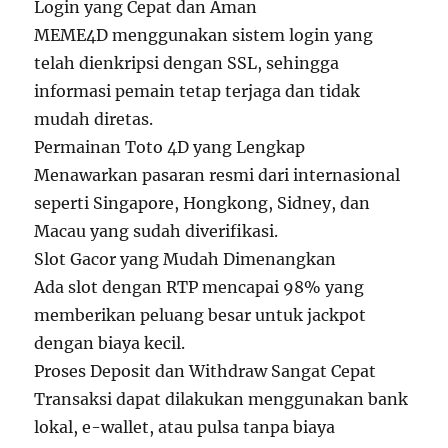
Login yang Cepat dan Aman
MEME4D menggunakan sistem login yang
telah dienkripsi dengan SSL, sehingga
informasi pemain tetap terjaga dan tidak
mudah diretas.
Permainan Toto 4D yang Lengkap
Menawarkan pasaran resmi dari internasional
seperti Singapore, Hongkong, Sidney, dan
Macau yang sudah diverifikasi.
Slot Gacor yang Mudah Dimenangkan
Ada slot dengan RTP mencapai 98% yang
memberikan peluang besar untuk jackpot
dengan biaya kecil.
Proses Deposit dan Withdraw Sangat Cepat
Transaksi dapat dilakukan menggunakan bank
lokal, e-wallet, atau pulsa tanpa biaya