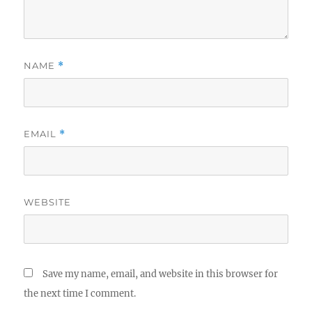
NAME
*
EMAIL
*
WEBSITE
Save my name, email, and website in this browser for
the next time I comment.