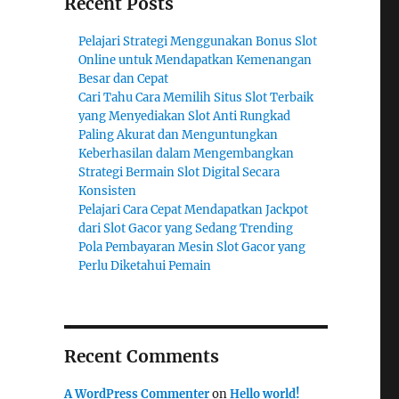
Recent Posts
Pelajari Strategi Menggunakan Bonus Slot
Online untuk Mendapatkan Kemenangan
Besar dan Cepat
Cari Tahu Cara Memilih Situs Slot Terbaik
yang Menyediakan Slot Anti Rungkad
Paling Akurat dan Menguntungkan
Keberhasilan dalam Mengembangkan
Strategi Bermain Slot Digital Secara
Konsisten
Pelajari Cara Cepat Mendapatkan Jackpot
dari Slot Gacor yang Sedang Trending
Pola Pembayaran Mesin Slot Gacor yang
Perlu Diketahui Pemain
Recent Comments
A WordPress Commenter
on
Hello world!