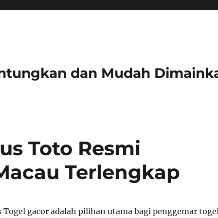
untungkan dan Mudah Dimaink
itus Toto Resmi
Macau Terlengkap
s Togel gacor adalah pilihan utama bagi penggemar toge