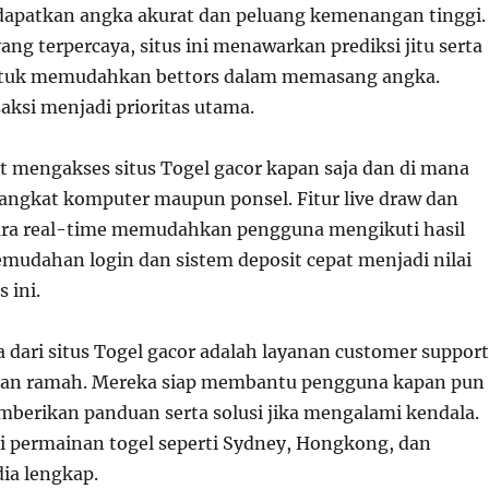
apatkan angka akurat dan peluang kemenangan tinggi.
ng terpercaya, situs ini menawarkan prediksi jitu serta
ntuk memudahkan bettors dalam memasang angka.
ksi menjadi prioritas utama.
at mengakses situs Togel gacor kapan saja dan di mana
erangkat komputer maupun ponsel. Fitur live draw dan
ara real-time memudahkan pengguna mengikuti hasil
emudahan login dan sistem deposit cepat menjadi nilai
 ini.
 dari situs Togel gacor adalah layanan customer support
 dan ramah. Mereka siap membantu pengguna kapan pun
berikan panduan serta solusi jika mengalami kendala.
asi permainan togel seperti Sydney, Hongkong, dan
ia lengkap.