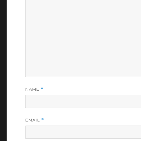
NAME
*
EMAIL
*