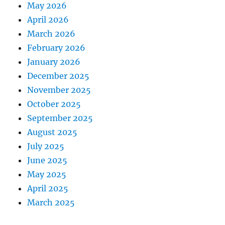
May 2026
April 2026
March 2026
February 2026
January 2026
December 2025
November 2025
October 2025
September 2025
August 2025
July 2025
June 2025
May 2025
April 2025
March 2025