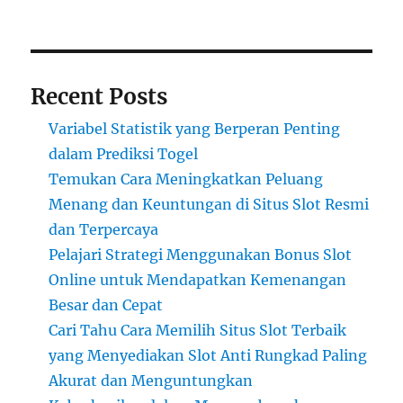
Recent Posts
Variabel Statistik yang Berperan Penting
dalam Prediksi Togel
Temukan Cara Meningkatkan Peluang
Menang dan Keuntungan di Situs Slot Resmi
dan Terpercaya
Pelajari Strategi Menggunakan Bonus Slot
Online untuk Mendapatkan Kemenangan
Besar dan Cepat
Cari Tahu Cara Memilih Situs Slot Terbaik
yang Menyediakan Slot Anti Rungkad Paling
Akurat dan Menguntungkan