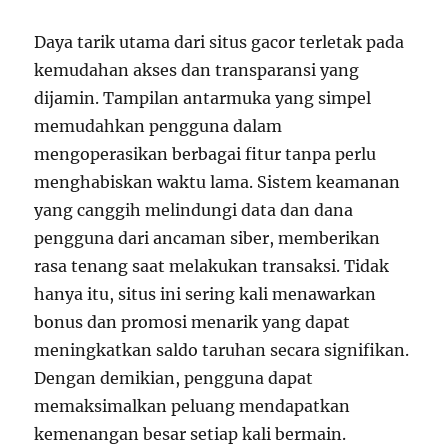
Daya tarik utama dari situs gacor terletak pada
kemudahan akses dan transparansi yang
dijamin. Tampilan antarmuka yang simpel
memudahkan pengguna dalam
mengoperasikan berbagai fitur tanpa perlu
menghabiskan waktu lama. Sistem keamanan
yang canggih melindungi data dan dana
pengguna dari ancaman siber, memberikan
rasa tenang saat melakukan transaksi. Tidak
hanya itu, situs ini sering kali menawarkan
bonus dan promosi menarik yang dapat
meningkatkan saldo taruhan secara signifikan.
Dengan demikian, pengguna dapat
memaksimalkan peluang mendapatkan
kemenangan besar setiap kali bermain.