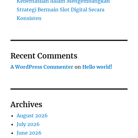
Keberhasilan dalam Mengembangkan
Strategi Bermain Slot Digital Secara
Konsisten
Recent Comments
A WordPress Commenter
on
Hello world!
Archives
August 2026
July 2026
June 2026