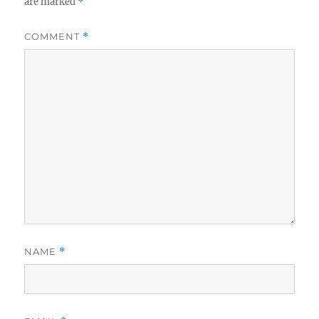
are marked
*
COMMENT
*
NAME
*