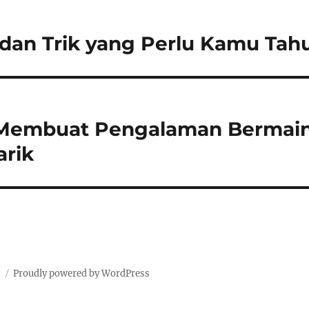
 dan Trik yang Perlu Kamu Tah
ng Membuat Pengalaman Bermai
arik
n
Proudly powered by WordPress