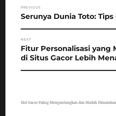
Post
PREVIOUS
navigation
Serunya Dunia Toto: Tips
Previous
post:
NEXT
Fitur Personalisasi ya
Next
post:
di Situs Gacor Lebih Men
Slot Gacor Paling Menguntungkan dan Mudah Dimainka