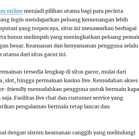
am online
menjadi pilihan utama bagi para pecinta
 yang ingin mendapatkan peluang kemenangan lebih
eputasi yang terpercaya, situs ini menawarkan berbagai
serta bonus melimpah yang meningkatkan peluang pemai
gan besar. Keamanan dan kenyamanan pengguna selalu
 utama dari situs gacor ini.
ermainan tersedia lengkap di situs gacor, mulai dari
a, slot, hingga permainan kasino live. Kemudahan akses
ser-friendly memudahkan pengguna untuk bermain kap
 saja. Fasilitas live chat dan customer service yang
tikan pengalaman bermain tetap lancar dan
enal dengan sistem keamanan canggih yang melindungi