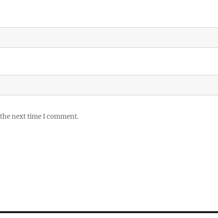
 the next time I comment.