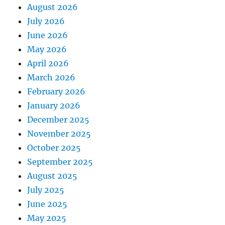
August 2026
July 2026
June 2026
May 2026
April 2026
March 2026
February 2026
January 2026
December 2025
November 2025
October 2025
September 2025
August 2025
July 2025
June 2025
May 2025