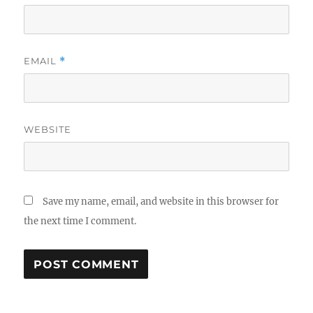
EMAIL
*
WEBSITE
Save my name, email, and website in this browser for
the next time I comment.