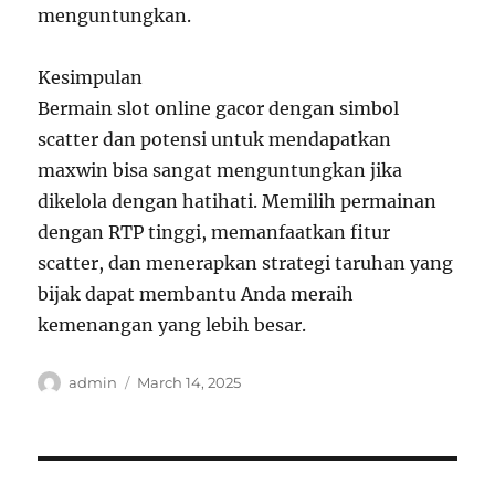
menguntungkan.
Kesimpulan
Bermain slot online gacor dengan simbol
scatter dan potensi untuk mendapatkan
maxwin bisa sangat menguntungkan jika
dikelola dengan hatihati. Memilih permainan
dengan RTP tinggi, memanfaatkan fitur
scatter, dan menerapkan strategi taruhan yang
bijak dapat membantu Anda meraih
kemenangan yang lebih besar.
Author
Posted
admin
March 14, 2025
on