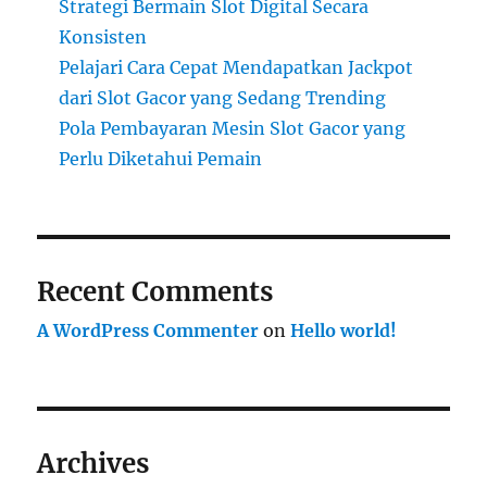
Strategi Bermain Slot Digital Secara
Konsisten
Pelajari Cara Cepat Mendapatkan Jackpot
dari Slot Gacor yang Sedang Trending
Pola Pembayaran Mesin Slot Gacor yang
Perlu Diketahui Pemain
Recent Comments
A WordPress Commenter
on
Hello world!
Archives