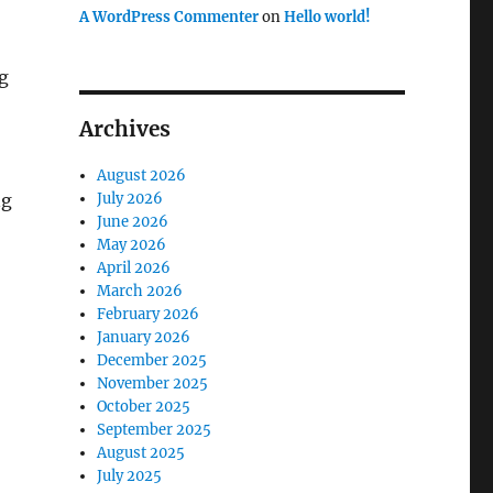
A WordPress Commenter
on
Hello world!
g
Archives
August 2026
ng
July 2026
June 2026
May 2026
April 2026
March 2026
February 2026
January 2026
December 2025
November 2025
October 2025
September 2025
August 2025
July 2025