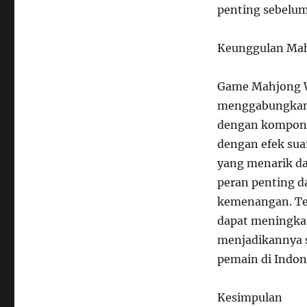
penting sebelum
Keunggulan Mah
Game Mahjong W
menggabungkan 
dengan komponen
dengan efek su
yang menarik da
peran penting 
kemenangan. Ter
dapat meningkat
menjadikannya s
pemain di Indon
Kesimpulan