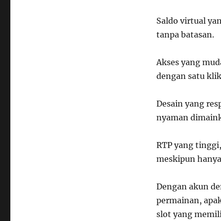
Saldo virtual ya
tanpa batasan.
Akses yang muda
dengan satu kli
Desain yang res
nyaman dimainka
RTP yang tinggi
meskipun hanya
Dengan akun dem
permainan, apa
slot yang memili