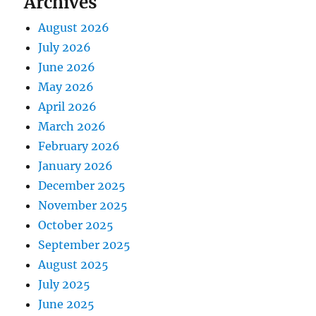
Archives
August 2026
July 2026
June 2026
May 2026
April 2026
March 2026
February 2026
January 2026
December 2025
November 2025
October 2025
September 2025
August 2025
July 2025
June 2025