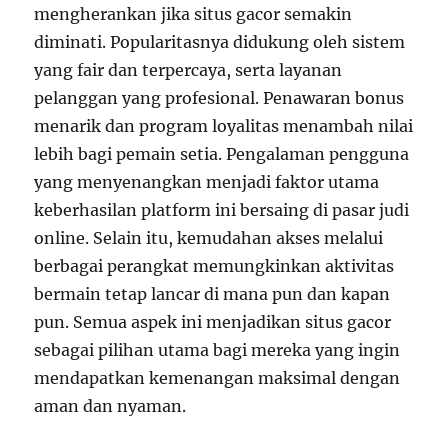
mengherankan jika situs gacor semakin
diminati. Popularitasnya didukung oleh sistem
yang fair dan terpercaya, serta layanan
pelanggan yang profesional. Penawaran bonus
menarik dan program loyalitas menambah nilai
lebih bagi pemain setia. Pengalaman pengguna
yang menyenangkan menjadi faktor utama
keberhasilan platform ini bersaing di pasar judi
online. Selain itu, kemudahan akses melalui
berbagai perangkat memungkinkan aktivitas
bermain tetap lancar di mana pun dan kapan
pun. Semua aspek ini menjadikan situs gacor
sebagai pilihan utama bagi mereka yang ingin
mendapatkan kemenangan maksimal dengan
aman dan nyaman.