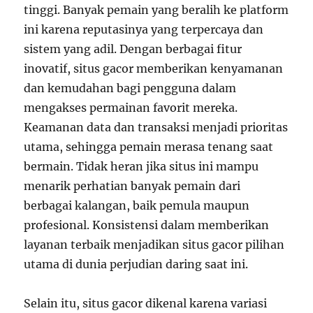
tinggi. Banyak pemain yang beralih ke platform
ini karena reputasinya yang terpercaya dan
sistem yang adil. Dengan berbagai fitur
inovatif, situs gacor memberikan kenyamanan
dan kemudahan bagi pengguna dalam
mengakses permainan favorit mereka.
Keamanan data dan transaksi menjadi prioritas
utama, sehingga pemain merasa tenang saat
bermain. Tidak heran jika situs ini mampu
menarik perhatian banyak pemain dari
berbagai kalangan, baik pemula maupun
profesional. Konsistensi dalam memberikan
layanan terbaik menjadikan situs gacor pilihan
utama di dunia perjudian daring saat ini.
Selain itu, situs gacor dikenal karena variasi