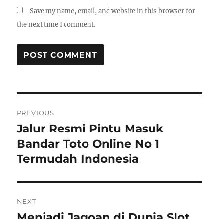
Save my name, email, and website in this browser for
the next time I comment.
Post
PREVIOUS
navigation
Jalur Resmi Pintu Masuk
Previous
post:
Bandar Toto Online No 1
Termudah Indonesia
NEXT
Menjadi Jagoan di Dunia Slot
Next