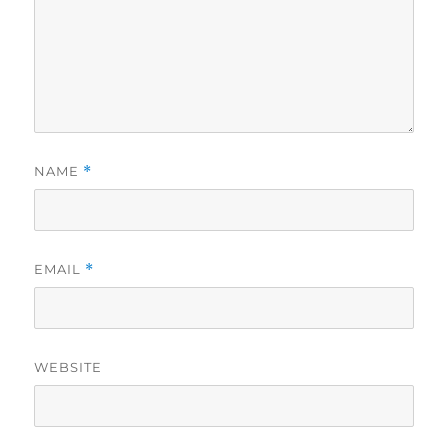
NAME
*
EMAIL
*
WEBSITE