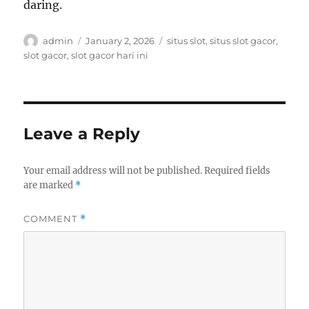
daring.
Author
Posted
Tags
admin
January 2, 2026
situs slot
,
situs slot gacor
,
on
slot gacor
,
slot gacor hari ini
Leave a Reply
Your email address will not be published.
Required fields
are marked
*
COMMENT
*