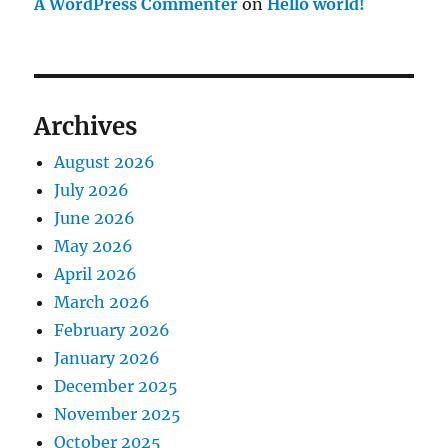
A WordPress Commenter
on
Hello world!
Archives
August 2026
July 2026
June 2026
May 2026
April 2026
March 2026
February 2026
January 2026
December 2025
November 2025
October 2025