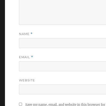
NAME
*
EMAIL
*
WEBSITE
Save my name, email, and website in this browser for