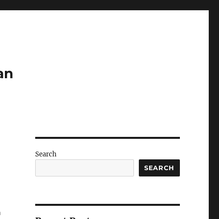
an
Search
SEARCH
ก