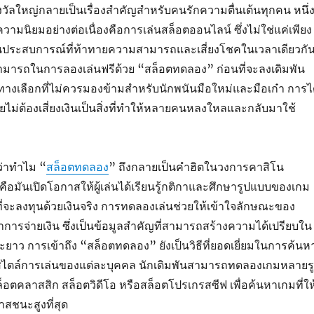
ลใหญ่กลายเป็นเรื่องสำคัญสำหรับคนรักความตื่นเต้นทุกคน หนึ่
ความนิยมอย่างต่อเนื่องคือการเล่นสล็อตออนไลน์ ซึ่งไม่ใช่แค่เพียง
นประสบการณ์ที่ท้าทายความสามารถและเสี่ยงโชคในเวลาเดียวกั
ามารถในการลองเล่นฟรีด้วย “สล็อตทดลอง” ก่อนที่จะลงเดิมพัน
ป็นทางเลือกที่ไม่ควรมองข้ามสำหรับนักพนันมือใหม่และมือเก๋า การไ
ไม่ต้องเสี่ยงเงินเป็นสิ่งที่ทำให้หลายคนหลงใหลและกลับมาใช้
่าทำไม “
สล็อตทดลอง
” ถึงกลายเป็นคำฮิตในวงการคาสิโน
ือมันเปิดโอกาสให้ผู้เล่นได้เรียนรู้กติกาและศึกษารูปแบบของเกม
ที่จะลงทุนด้วยเงินจริง การทดลองเล่นช่วยให้เข้าใจลักษณะของ
การจ่ายเงิน ซึ่งเป็นข้อมูลสำคัญที่สามารถสร้างความได้เปรียบใน
ว การเข้าถึง “สล็อตทดลอง” ยังเป็นวิธีที่ยอดเยี่ยมในการค้นห
สไตล์การเล่นของแต่ละบุคคล นักเดิมพันสามารถทดลองเกมหลายร
ล็อตคลาสสิก สล็อตวิดีโอ หรือสล็อตโปรเกรสซีฟ เพื่อค้นหาเกมที่ให
ชนะสูงที่สุด