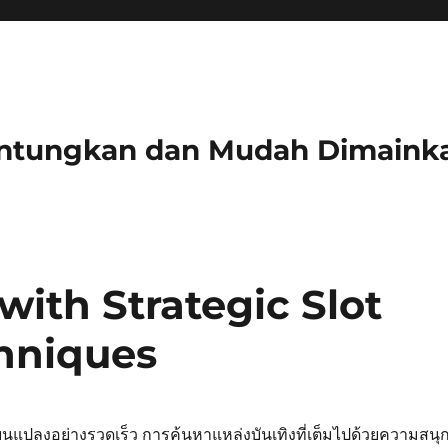
untungkan dan Mudah Dimaink
with Strategic Slot
hniques
ี่ยนแปลงอย่างรวดเร็ว การค้นหาแหล่งบันเทิงที่เต็มไปด้วยความสนุ