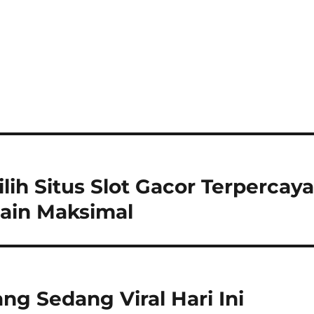
h Situs Slot Gacor Terpercay
ain Maksimal
ng Sedang Viral Hari Ini