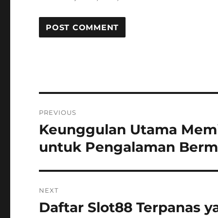
Post
PREVIOUS
navigation
Keunggulan Utama Memili
Previous
post:
untuk Pengalaman Berm
NEXT
Daftar Slot88 Terpanas ya
Next