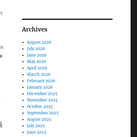
้า
Archives
August 2026
าก
July 2026
ิด
June 2026
May 2026
April 2026
March 2026
February 2026
January 2026
December 2025
์
November 2025
October 2025
September 2025
August 2025
้
July 2025
June 2025