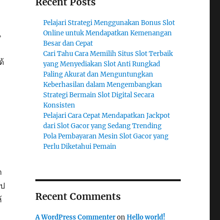
Recent Posts
ง
Pelajari Strategi Menggunakan Bonus Slot
Online untuk Mendapatkan Kemenangan
น
Besar dan Cepat
Cari Tahu Cara Memilih Situs Slot Terbaik
ด้
yang Menyediakan Slot Anti Rungkad
Paling Akurat dan Menguntungkan
Keberhasilan dalam Mengembangkan
Strategi Bermain Slot Digital Secara
Konsisten
Pelajari Cara Cepat Mendapatkan Jackpot
dari Slot Gacor yang Sedang Trending
Pola Pembayaran Mesin Slot Gacor yang
Perlu Diketahui Pemain
า
ูป
Recent Comments
้
A WordPress Commenter
on
Hello world!